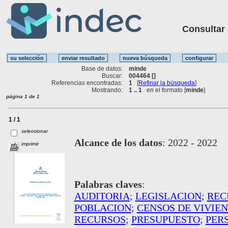
Consultar ot
Base de datos:
minde
Buscar:
004464 []
Referencias encontradas:
1
[
Refinar la búsqueda
]
Mostrando:
1 .. 1
en el formato [
minde
]
página 1 de 1
1 / 1
seleccionar
Alcance de los datos
:
2022 - 2022
imprimir
Palabras claves
:
AUDITORIA
;
LEGISLACION
;
REC
POBLACION
;
CENSOS DE VIVIE
RECURSOS
;
PRESUPUESTO
;
PER