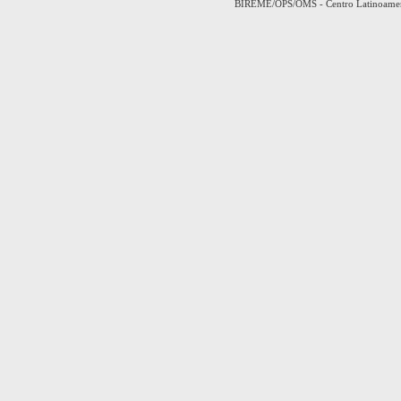
BIREME/OPS/OMS - Centro Latinoamerica