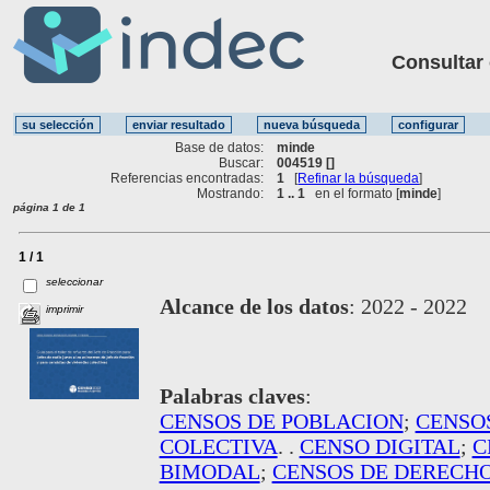
Consultar ot
Base de datos:
minde
Buscar:
004519 []
Referencias encontradas:
1
[
Refinar la búsqueda
]
Mostrando:
1 .. 1
en el formato [
minde
]
página 1 de 1
1 / 1
seleccionar
Alcance de los datos
:
2022 - 2022
imprimir
Palabras claves
:
CENSOS DE POBLACION
;
CENSO
COLECTIVA
. .
CENSO DIGITAL
;
C
BIMODAL
;
CENSOS DE DERECH