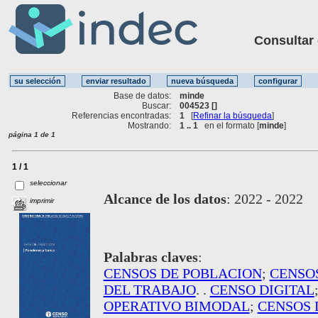
Consultar ot
Base de datos:
minde
Buscar:
004523 []
Referencias encontradas:
1
[
Refinar la búsqueda
]
Mostrando:
1 .. 1
en el formato [
minde
]
página 1 de 1
1 / 1
seleccionar
Alcance de los datos
:
2022 - 2022
imprimir
Palabras claves
:
CENSOS DE POBLACION
;
CENSO
DEL TRABAJO
. .
CENSO DIGITAL
OPERATIVO BIMODAL
;
CENSOS 