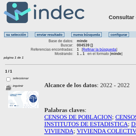
Consultar ot
Base de datos:
minde
Buscar:
004539 []
Referencias encontradas:
1
[
Refinar la búsqueda
]
Mostrando:
1 .. 1
en el formato [
minde
]
página 1 de 1
1 / 1
seleccionar
Alcance de los datos
:
2022 - 2022
imprimir
Palabras claves
:
CENSOS DE POBLACION
;
CENSO
INSTITUTOS DE ESTADISTICA
;
D
VIVIENDA
;
VIVIENDA COLECTI