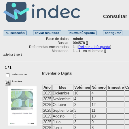
Consultar ot
Base de datos:
minde
Buscar:
004578 []
Referencias encontradas:
1
[
Refinar la búsqueda
]
Mostrando:
1 .. 1
en el formato [
]
página 1 de 1
1 / 1
Inventario Digital
seleccionar
imprimir
Año
Mes
Volúmen
Número
Trimestre
Cu
2025
Diciembre
10
4
2025
Noviembre
4
1
2025
Octubre
3
12
2025
Septiembrte
3
11
2025
Agosto
3
10
2025
Julio
3
9
2025
Junio
3
8