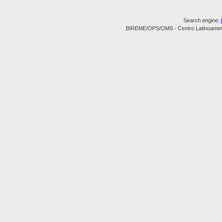
Search engine:
BIREME/OPS/OMS - Centro Latinoamerica