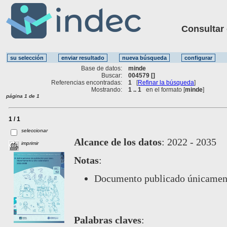
Consultar ot
Base de datos:
minde
Buscar:
004579 []
Referencias encontradas:
1
[
Refinar la búsqueda
]
Mostrando:
1 .. 1
en el formato [
minde
]
página 1 de 1
1 / 1
seleccionar
Alcance de los datos
:
2022 - 2035
imprimir
Notas
:
Documento publicado únicamente
Palabras claves
: