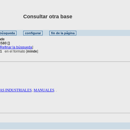
Consultar otra base
nde
580 []
[
Refinar la búsqueda
]
 1
en el formato [
minde
]
AS INDUSTRIALES
;
MANUALES
. .