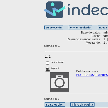
Base de datos:
mi
Buscar:
004
Referencias encontradas:
1
Mostrando:
1 ..
página 1 de 1
1 / 1
seleccionar
imprimir
Palabras claves
:
ENCUESTAS
;
EMPRES
página 1 de 1