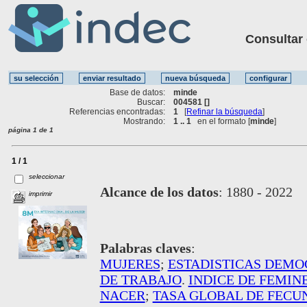
Consultar ot
Base de datos:
minde
Buscar:
004581 []
Referencias encontradas:
1
[
Refinar la búsqueda
]
Mostrando:
1 .. 1
en el formato [
minde
]
página 1 de 1
1 / 1
seleccionar
Alcance de los datos
:
1880 - 2022
imprimir
Palabras claves
:
MUJERES
;
ESTADISTICAS DEMO
DE TRABAJO
.
INDICE DE FEMIN
NACER
;
TASA GLOBAL DE FECU