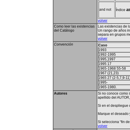
a
and not
Índice
volver
Como leer las existencias
Las existencias de 
del Catálogo
Un rango de años in
separa en grupos me
volver
Convención
Caso
1993
1992-1995
1995,1997
1995 17
1965-1968 55-58
1967 (21,23)
1965 27 (2-5,7,9-11
1995-
1965-1980.
Autores
Si no conoce como se
apellido del AUTOR
Si en el despliegue
Marque el deseado 
Si selecciona “fin d
volver