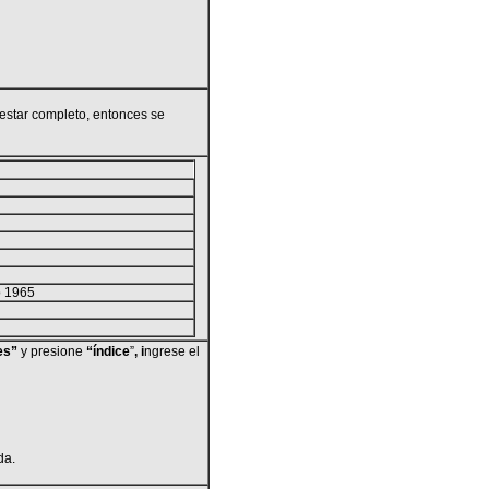
estar completo, entonces se
o 1965
es”
y presione
“
í
ndice
”
, i
ngrese el
da.