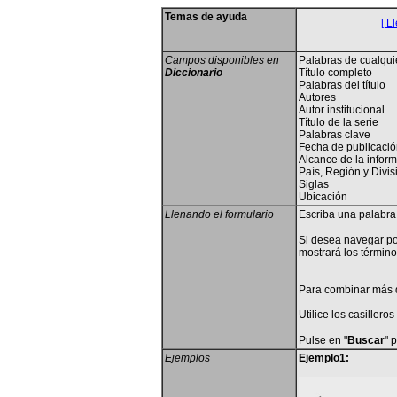
Temas de ayuda
[ L
Campos disponibles en
Palabras de cualqu
Diccionario
Título completo
Palabras del título
Autores
Autor institucional
Título de la serie
Palabras clave
Fecha de publicaci
Alcance de la infor
País, Región y Divis
Siglas
Ubicación
Llenando el formulario
Escriba una palabra 
Si desea navegar po
mostrará los término
Para combinar más d
Utilice los casillero
Pulse en "
Buscar
" 
Ejemplos
Ejemplo1: