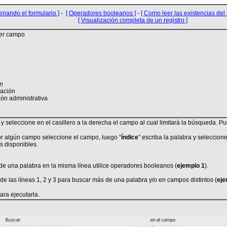
lenando el formulario ]
-
[ Operadores booleanos ]
-
[ Como leer las existencias del
[ Visualización completa de un registro ]
ier campo
ón
mación
ión administrativa
y seleccione en el casillero a la derecha el campo al cual limitará
la búsqueda
.
Pu
r algún campo seleccione el campo, luego “
índice
” escriba la palabra y seleccione
s disponibles.
e una palabra en la misma línea utilice operadores booleanos (
ejemplo 1
).
s de las líneas 1, 2 y 3 para buscar más de una palabra y/o en campos distintos (
eje
para ejecutarla.