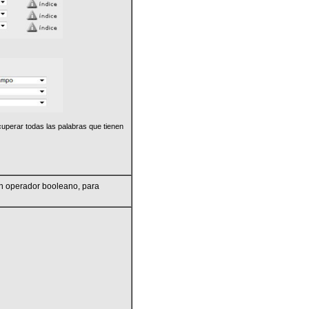
uperar todas las palabras que tienen
un operador booleano, para