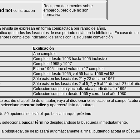
Recupera documentos sobre
nd not
embargo, pero que no son
construcción
normativa
la revista se expresan en forma compactada por rango de años.
dica que todos los fascículos de ese período están en
la biblioteca. En
caso de no 
nores completos indicando los saltos con la siguiente convención
Explicación
Año completo
Completo desde 1993 hasta 1995 inclusive
Completo 1995 y 1997
El año 1995 tiene el volumen 17 completo
Completo desde 1965,
vol
55 hasta 1968
vol
58
Sólo existen los fascículos 21 y 23 del año 1967
)
Sólo existen los fascículos 2 al 5, 7, y 9 al 11 del
vol.
27 del añ
Colección completa y actualizada a partir del año 1995
Colección completa desde 1965 y cerrada el año 1980
 escribe el apellido de un autor, vaya al
diccionario
, seleccione al campo
“autor
, seleccione
mostrar índice
y aparecerá lista de autores.
 de 50 opciones no está el que busca marque
próximo
.
y selecciona
buscar término
desplegándose la búsqueda inmediatamente.
e la búsqueda”, se desplazará automáticamente al final, pudiendo acotar la búsque