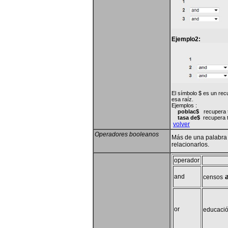
Ejemplo2:
El símbolo $ es un rec
esa raíz.
Ejemplos :
poblac
$
recupera 
tasa de$
recupera 
volver
Operadores booleanos
Más de una palabra 
relacionarlos.
operador
and
censos
or
educaci