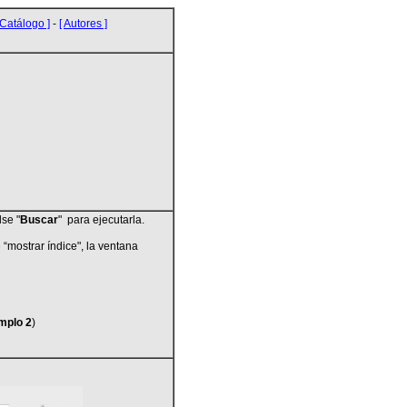
 Catálogo ]
-
[ Autores ]
lse
"
Buscar
" para ejecutarla.
 “mostrar índice", la ventana
mplo 2
)