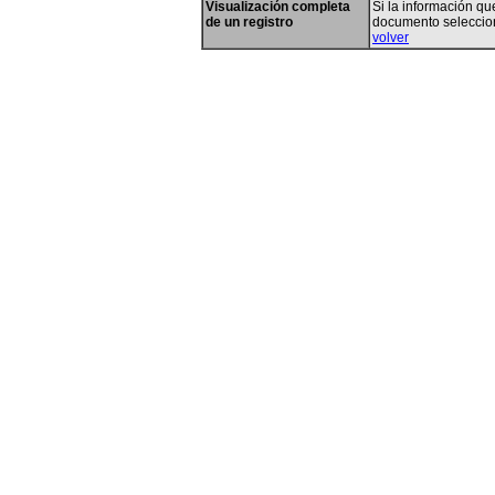
Visualización completa
Si la información qu
de un registro
documento seleccio
volver