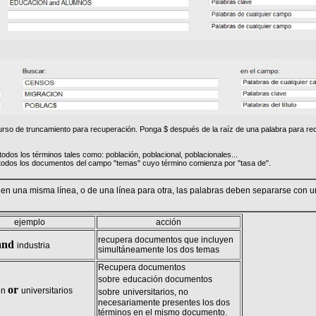
urso de truncamiento para recuperación. Ponga $ después de la raíz de una palabra para rec
todos los términos tales como: población, poblacional, poblacionales...
todos los documentos del campo "temas" cuyo término comienza por "tasa de".
en una misma línea, o de una línea para otra, las palabras deben separarse con 
ejemplo
acción
recupera documentos que incluyen
and
industria
simultáneamente los dos temas
Recupera documentos
sobre
educación documentos
or
ón
universitarios
sobre
universitarios, no
necesariamente presentes los dos
términos en el mismo documento.