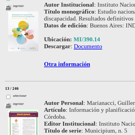
Autor Institucional
:
Instituto Nacio
imprimir
Título monográfico
:
Estudio naciona
discapacidad. Resultados definitivos
Datos de edición
:
Buenos Aires: IN
Ubicación:
MI/390.14
Descargar
:
Documento
Otra información
13 / 246
seleccionar
Autor Personal
:
Marianacci, Guille
imprimir
Artículo
:
Información y planificación
Córdoba.
Editor Institucional
:
Instituto Naci
Título de serie
:
Municipium, n. 5