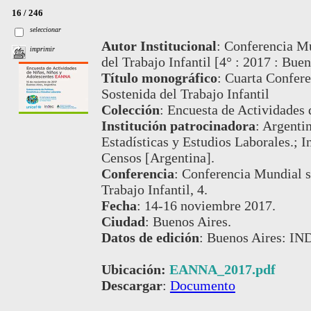
16 / 246
seleccionar
Autor Institucional
:
Conferencia Mu
imprimir
del Trabajo Infantil [4° : 2017 : Buen
Título monográfico
:
Cuarta Confere
Sostenida del Trabajo Infantil
Colección
:
Encuesta de Actividades 
Institución patrocinadora
:
Argentin
Estadísticas y Estudios Laborales.; I
Censos [Argentina].
Conferencia
:
Conferencia Mundial so
Trabajo Infantil, 4.
Fecha
:
14-16 noviembre 2017.
Ciudad
:
Buenos Aires.
Datos de edición
:
Buenos Aires: IN
Ubicación:
EANNA_2017.pdf
Descargar
:
Documento