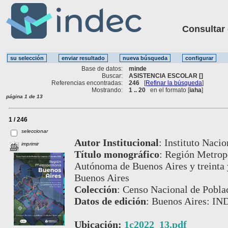
Consultar ot
Base de datos:
minde
Buscar:
ASISTENCIA ESCOLAR []
Referencias encontradas:
246
[
Refinar la búsqueda
]
Mostrando:
1 .. 20
en el formato [
iaha
]
página 1 de 13
1 / 246
seleccionar
Autor Institucional
:
Instituto Nacio
imprimir
Título monográfico
:
Región Metropo
Autónoma de Buenos Aires y treinta y
Buenos Aires
Colección
:
Censo Nacional de Poblac
Datos de edición
:
Buenos Aires: IN
Ubicación:
1c2022_13.pdf