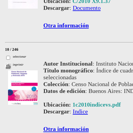
Ubicación:
C/2010 X9.1.37
Descargar
:
Documento
Otra información
10 / 246
seleccionar
Autor Institucional
:
Instituto Nacio
imprimir
Título monográfico
:
Índice de cuadr
seleccionadas
Colección
:
Censo Nacional de Pobla
Datos de edición
:
Buenos Aires: IN
Ubicación:
1c2010indicevs.pdf
Descargar
:
Indice
Otra información