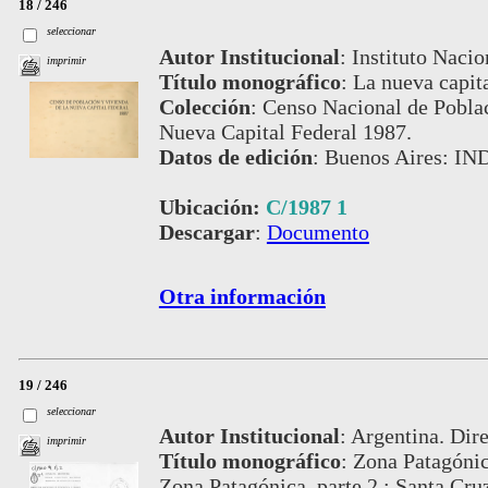
18 / 246
seleccionar
Autor Institucional
:
Instituto Nacio
imprimir
Título monográfico
:
La nueva capita
Colección
:
Censo Nacional de Poblac
Nueva Capital Federal 1987.
Datos de edición
:
Buenos Aires: IN
Ubicación:
C/1987 1
Descargar
:
Documento
Otra información
19 / 246
seleccionar
Autor Institucional
:
Argentina. Dire
imprimir
Título monográfico
:
Zona Patagónic
Zona Patagónica. parte 2 : Santa Cru