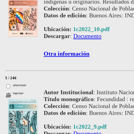
indígenas u originarios. Resultados d
Colección
:
Censo Nacional de Pobla
Datos de edición
:
Buenos Aires: IN
Ubicación:
1c2022_10.pdf
Descargar
:
Documento
Otra información
5 / 246
seleccionar
Autor Institucional
:
Instituto Nacio
imprimir
Título monográfico
:
Fecundidad : re
Colección
:
Censo Nacional de Pobla
Datos de edición
:
Buenos Aires: IN
Ubicación:
1c2022_9.pdf
Descargar
:
Documento