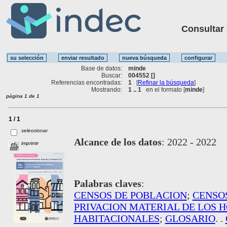
Consultar ot
Base de datos:
minde
Buscar:
004552 []
Referencias encontradas:
1
[
Refinar la búsqueda
]
Mostrando:
1 .. 1
en el formato [
minde
]
página 1 de 1
1 / 1
seleccionar
Alcance de los datos
:
2022 - 2022
imprimir
Palabras claves
:
CENSOS DE POBLACION
;
CENSO
PRIVACION MATERIAL DE LOS 
HABITACIONALES
;
GLOSARIO
. .