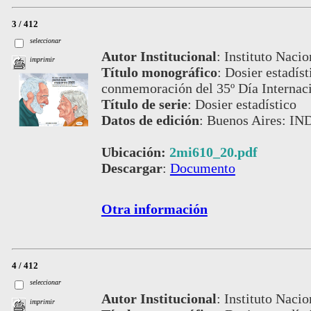
3 / 412
seleccionar
Autor Institucional
:
Instituto Nacio
imprimir
Título monográfico
:
Dosier estadís
conmemoración del 35º Día Internaci
Título de serie
:
Dosier estadístico
Datos de edición
:
Buenos Aires: IND
Ubicación:
2mi610_20.pdf
Descargar
:
Documento
Otra información
4 / 412
seleccionar
Autor Institucional
:
Instituto Nacio
imprimir