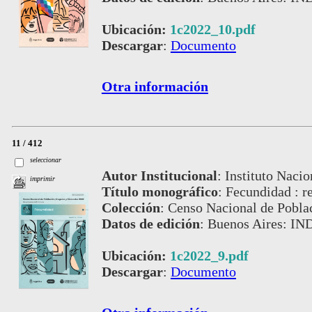
Ubicación:
1c2022_10.pdf
Descargar
:
Documento
Otra información
11 / 412
seleccionar
Autor Institucional
:
Instituto Nacio
imprimir
Título monográfico
:
Fecundidad : re
Colección
:
Censo Nacional de Pobla
Datos de edición
:
Buenos Aires: IN
Ubicación:
1c2022_9.pdf
Descargar
:
Documento