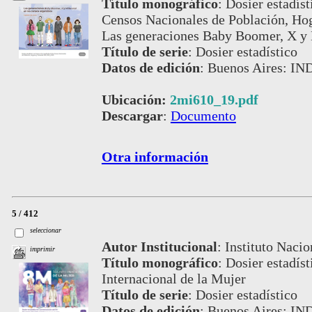
Título monográfico
:
Dosier estadíst
Censos Nacionales de Población, Hog
Las generaciones Baby Boomer, X y M
Título de serie
:
Dosier estadístico
Datos de edición
:
Buenos Aires: IN
Ubicación:
2mi610_19.pdf
Descargar
:
Documento
Otra información
5 / 412
seleccionar
Autor Institucional
:
Instituto Nacio
imprimir
Título monográfico
:
Dosier estadís
Internacional de la Mujer
Título de serie
:
Dosier estadístico
Datos de edición
:
Buenos Aires: IN