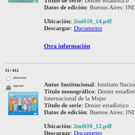
Título de serie
:
Dosier estadístico
Datos de edición
:
Buenos Aires: IN
Ubicación:
2mi610_14.pdf
Descargar
:
Documento
Otra información
15 / 412
seleccionar
Autor Institucional
:
Instituto Nacio
imprimir
Título monográfico
:
Dosier estadís
Internacional de la Mujer
Título de serie
:
Dosier estadístico
Datos de edición
:
Buenos Aires: IN
Ubicación:
2mi610_12.pdf
Descargar
:
Documento