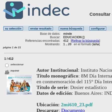
Consultar ot
Base de datos:
minde
Buscar:
EDUCACION []
Referencias encontradas:
412
[
Refinar la búsqueda
]
Mostrando:
1 .. 20
en el formato [
iaha
]
página 1 de 21
1 / 412
seleccionar
Autor Institucional
:
Instituto Nacio
imprimir
Título monográfico
:
8M Día Internac
en conmemoración del 115° Día Inter
Título de serie
:
Dosier estadístico
Datos de edición
:
Buenos Aires: IN
Ubicación:
2mi610_23.pdf
Descargar
:
Documento