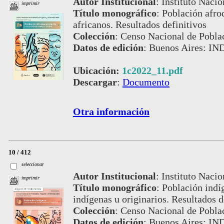
Autor Institucional
:
Instituto Nacio
imprimir
Título monográfico
:
Población afro
africanos. Resultados definitivos
Colección
:
Censo Nacional de Pobla
Datos de edición
:
Buenos Aires: IN
Ubicación:
1c2022_11.pdf
Descargar
:
Documento
Otra información
10 / 412
seleccionar
Autor Institucional
:
Instituto Nacio
imprimir
Título monográfico
:
Población indí
indígenas u originarios. Resultados d
Colección
:
Censo Nacional de Pobla
Datos de edición
:
Buenos Aires: IN