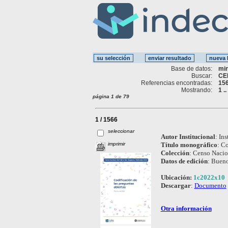
Base de datos:
mi
Buscar:
CE
Referencias encontradas:
15
Mostrando:
1 .
página 1 de 79
1 / 1566
seleccionar
Autor Institucional
:
Ins
imprimir
Título monográfico
:
Co
Colección
:
Censo Nacion
Datos de edición
:
Bueno
Ubicación:
1c2022x10
Descargar
:
Documento
Otra información