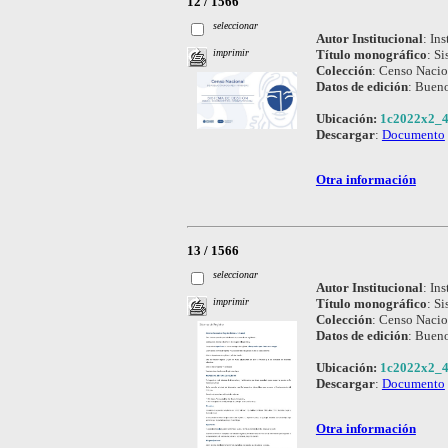
12 / 1566
seleccionar
Autor Institucional
:
Ins
Título monográfico
:
Si
imprimir
Colección
:
Censo Nacio
Datos de edición
:
Bueno
Ubicación:
1c2022x2_4
Descargar
:
Documento
Otra información
13 / 1566
seleccionar
Autor Institucional
:
Ins
Título monográfico
:
Si
imprimir
Colección
:
Censo Nacio
Datos de edición
:
Bueno
Ubicación:
1c2022x2_4
Descargar
:
Documento
Otra información