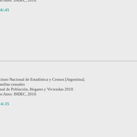
s Aires: INDEC, 2010.
6/.45
tituto Nacional de Estadística y Censos [Argentina].
anillas censales
nal de Población, Hogares y Viviendas 2010.
s Aires: INDEC, 2010.
4/.35