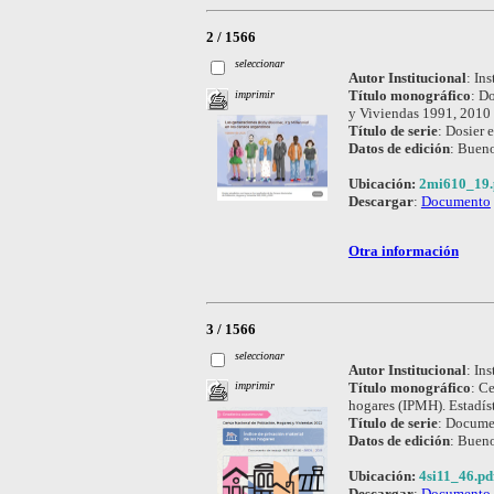
2 / 1566
seleccionar
Autor Institucional
:
Ins
Título monográfico
:
Do
imprimir
y Viviendas 1991, 2010 
Título de serie
:
Dosier e
Datos de edición
:
Bueno
Ubicación:
2mi610_19.
Descargar
:
Documento
Otra información
3 / 1566
seleccionar
Autor Institucional
:
Ins
Título monográfico
:
Ce
imprimir
hogares (IPMH). Estadís
Título de serie
:
Documen
Datos de edición
:
Bueno
Ubicación:
4si11_46.pd
Descargar
:
Documento