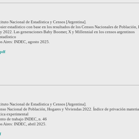
tituto Nacional de Estadística y Censos [Argentina].
sier estadístico con base en los resultados de los Censos Nacionales de Población,
y 2022. Las generaciones Baby Boomer, X y Millennial en los censos argentinos
stadístico
s Aires: INDEC, agosto 2025.
pdf
tituto Nacional de Estadística y Censos [Argentina].
nso Nacional de Población, Hogares y Viviendas 2022. Índice de privación material
tica experimental
to de trabajo INDEC, n. 46
s Aires: INDEC, abril 2025.
f