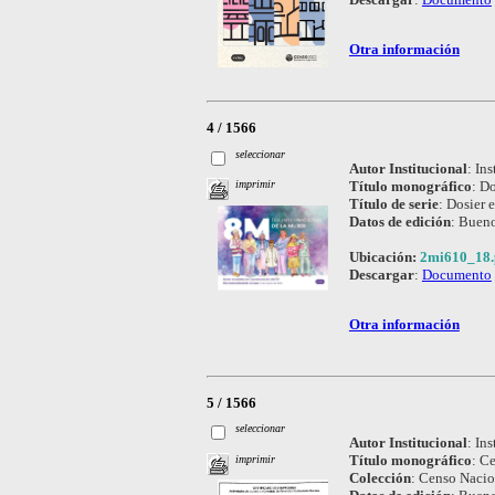
Otra información
4 / 1566
seleccionar
Autor Institucional
:
Ins
Título monográfico
:
Do
imprimir
Título de serie
:
Dosier e
Datos de edición
:
Bueno
Ubicación:
2mi610_18.
Descargar
:
Documento
Otra información
5 / 1566
seleccionar
Autor Institucional
:
Ins
Título monográfico
:
Ce
imprimir
Colección
:
Censo Nacio