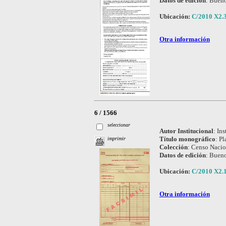
Datos de edición
:
Bueno
Ubicación:
C/2010 X2.3
Otra información
6 / 1566
seleccionar
Autor Institucional
:
Ins
Título monográfico
:
Pl
imprimir
Colección
:
Censo Nacio
Datos de edición
:
Bueno
Ubicación:
C/2010 X2.1
Otra información