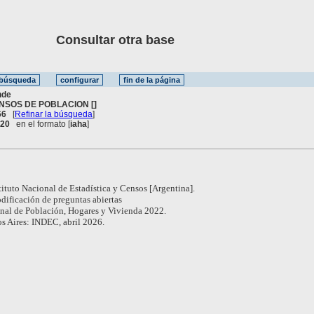
Consultar otra base
nde
NSOS DE POBLACION []
66
[
Refinar la búsqueda
]
. 20
en el formato [
iaha
]
tituto Nacional de Estadística y Censos [Argentina].
dificación de preguntas abiertas
al de Población, Hogares y Vivienda 2022.
s Aires: INDEC, abril 2026.