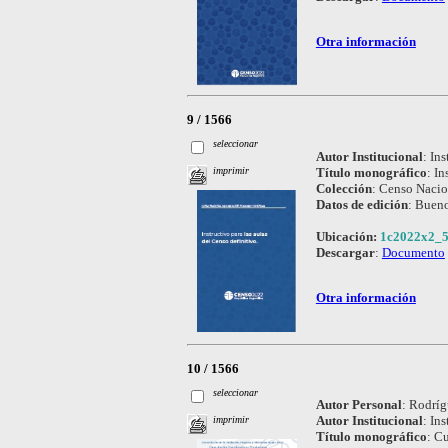
Otra información
9 / 1566
seleccionar
Autor Institucional
:
Ins
Título monográfico
:
In
imprimir
Colección
:
Censo Nacio
Datos de edición
:
Bueno
Ubicación:
1c2022x2_5
Descargar
:
Documento
Otra información
10 / 1566
seleccionar
Autor Personal
:
Rodríg
Autor Institucional
:
Ins
imprimir
Título monográfico
:
Cu