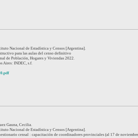
tituto Nacional de Estadística y Censos [Argentina].
structivo para las aulas del censo definitivo
nal de Población, Hogares y Viviendas 2022.
s Aires: INDEC, s.f.
0.pdf
uez Gauna, Cecilia.
tituto Nacional de Estadística y Censos [Argentina].
estionario censal : capacitación de coordinadores provinciales (al 17 de noviembr