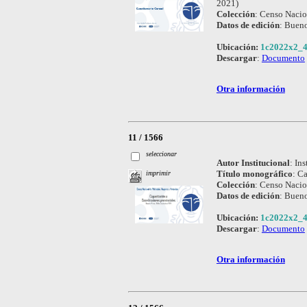
2021)
Colección
:
Censo Nacio
Datos de edición
:
Bueno
Ubicación:
1c2022x2_4
Descargar
:
Documento
Otra información
11 / 1566
seleccionar
Autor Institucional
:
Ins
Título monográfico
:
Ca
imprimir
Colección
:
Censo Nacio
Datos de edición
:
Bueno
Ubicación:
1c2022x2_4
Descargar
:
Documento
Otra información