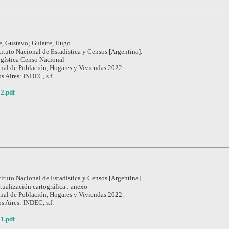
e, Gustavo; Gularte, Hugo.
tituto Nacional de Estadística y Censos [Argentina].
gística Censo Nacional
nal de Población, Hogares y Viviendas 2022.
s Aires: INDEC, s.f.
2.pdf
tituto Nacional de Estadística y Censos [Argentina].
tualización cartográfica : anexo
nal de Población, Hogares y Viviendas 2022.
s Aires: INDEC, s.f.
1.pdf