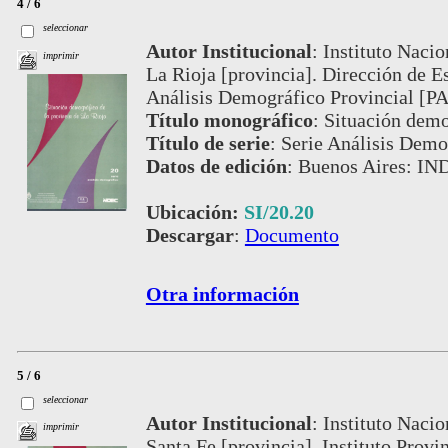
4 / 6
seleccionar
Autor Institucional
:
Instituto Nacio
imprimir
La Rioja [provincia]. Dirección de E
Análisis Demográfico Provincial [P
Título monográfico
:
Situación demo
Título de serie
:
Serie Análisis Demog
Datos de edición
:
Buenos Aires: IN
Ubicación:
SI/20.20
Descargar
:
Documento
Otra información
5 / 6
seleccionar
Autor Institucional
:
Instituto Nacio
imprimir
Santa Fe [provincia]. Instituto Provi