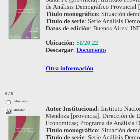
de Análisis Demográfico Provincial
Título monográfico
:
Situación demo
Título de serie
:
Serie Análisis Demog
Datos de edición
:
Buenos Aires: IND
Ubicación:
SI/20.22
Descargar
:
Documento
Otra información
6 / 6
seleccionar
Autor Institucional
:
Instituto Nacio
imprimir
Mendoza [provincia]. Dirección de Es
Económicas; Programa de Análisis D
Título monográfico
:
Situación demo
Título de serie
:
Serie Análisis Demog