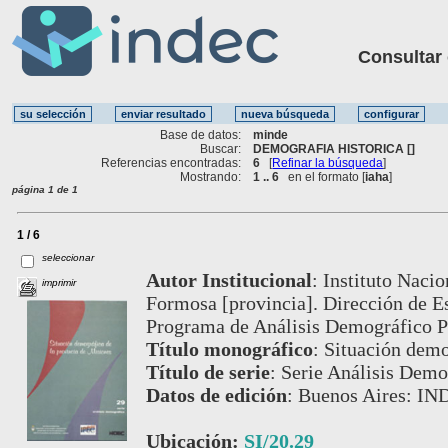
Consultar ot
Base de datos:
minde
Buscar:
DEMOGRAFIA HISTORICA []
Referencias encontradas:
6
[
Refinar la búsqueda
]
Mostrando:
1 .. 6
en el formato [
iaha
]
página 1 de 1
1 / 6
seleccionar
Autor Institucional
:
Instituto Nacio
imprimir
Formosa [provincia]. Dirección de E
Programa de Análisis Demográfico P
Título monográfico
:
Situación demo
Título de serie
:
Serie Análisis Demog
Datos de edición
:
Buenos Aires: IN
Ubicación:
SI/20.29