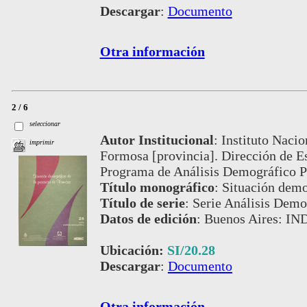
Descargar
:
Documento
Otra información
2 / 6
seleccionar
Autor Institucional
:
Instituto Nacio
imprimir
Formosa [provincia]. Dirección de E
Programa de Análisis Demográfico P
Título monográfico
:
Situación demo
Título de serie
:
Serie Análisis Demog
Datos de edición
:
Buenos Aires: IN
Ubicación:
SI/20.28
Descargar
:
Documento
Otra información