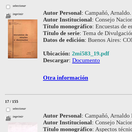
seleccionar
Autor Personal
:
Campañó, Arnaldo.
imprimir
Autor Institucional
:
Consejo Nacion
Título monográfico
:
Encuestas de 
Título de serie
:
Tema de Divulgación
Datos de edición
:
Buenos Aires: C
Ubicación:
2mi583_19.pdf
Descargar
:
Documento
Otra información
17 / 155
seleccionar
Autor Personal
:
Campañó, Arnaldo 
imprimir
Autor Institucional
:
Consejo Nacion
Título monográfico
:
Aspectos técni