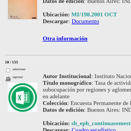
Datos de edición
:
Buenos Aires: IND
Ubicación:
MI/198.2001 OCT
Descargar
:
Documento
Otra información
10 / 155
seleccionar
Autor Institucional
:
Instituto Nacio
imprimir
Título monográfico
:
Tasa de activi
subocupación por regiones y aglomer
en adelante
Colección
:
Encuesta Permanente de 
Datos de edición
:
Buenos Aires: IND
Ubicación:
sh_eph_continuasemestr
Descargar
:
Cuadro estadístico