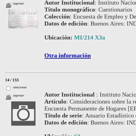
Autor Institucional
:
Instituto Nacio
imprimir
Título monográfico
:
Cuestionarios
Colección
:
Encuesta de Empleo y D
Datos de edición
:
Buenos Aires: IN
Ubicación:
MI/214 X3a
Otra información
14 / 155
seleccionar
Autor Institucional
:
Instituto Naci
imprimir
Artículo
:
Consideraciones sobre la r
Encuesta Permanente de Hogares [E
Título de serie
:
Anuario Estadístico 
Datos de edición
:
Buenos Aires: IN