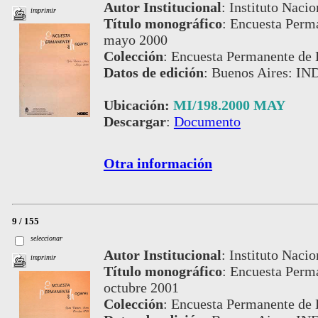
Autor Institucional
:
Instituto Nacio
imprimir
Título monográfico
:
Encuesta Perma
mayo 2000
Colección
:
Encuesta Permanente de 
Datos de edición
:
Buenos Aires: IN
Ubicación:
MI/198.2000 MAY
Descargar
:
Documento
Otra información
9 / 155
seleccionar
Autor Institucional
:
Instituto Nacio
imprimir
Título monográfico
:
Encuesta Perma
octubre 2001
Colección
:
Encuesta Permanente de 