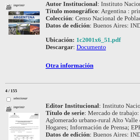
Autor Institucional
:
Instituto Nacio
imprimir
Título monográfico
:
Argentina : pri
Colección
:
Censo Nacional de Pobla
Datos de edición
:
Buenos Aires: IN
Ubicación:
1c2001x6_51.pdf
Descargar
:
Documento
Otra información
4 / 155
seleccionar
Editor Institucional
:
Instituto Naci
imprimir
Título de serie
:
Mercado de trabajo: 
Aglomerado urbano-rural Alto Valle
Hogares; Información de Prensa; EP
Datos de edición
:
Buenos Aires: IN