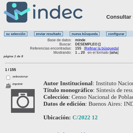
Consultar ot
Base de datos:
minde
Buscar:
DESEMPLEO []
Referencias encontradas:
155
[
Refinar la búsqueda
]
Mostrando:
1 .. 20
en el formato [
iaha
]
página 1 de 8
1 / 155
seleccionar
Autor Institucional
:
Instituto Nacio
imprimir
Título monográfico
:
Síntesis de res
Colección
:
Censo Nacional de Poblac
Datos de edición
:
Buenos Aires: IN
Ubicación:
C/2022 12