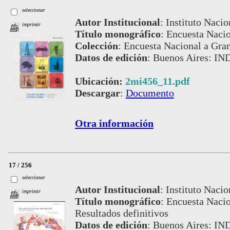
seleccionar
Autor Institucional
:
Instituto Nacio
imprimir
Título monográfico
:
Encuesta Nacio
Colección
:
Encuesta Nacional a Gra
Datos de edición
:
Buenos Aires: IN
Ubicación:
2mi456_11.pdf
Descargar
:
Documento
Otra información
17 / 256
seleccionar
Autor Institucional
:
Instituto Nacio
imprimir
Título monográfico
:
Encuesta Nacio
Resultados definitivos
Datos de edición
:
Buenos Aires: IND