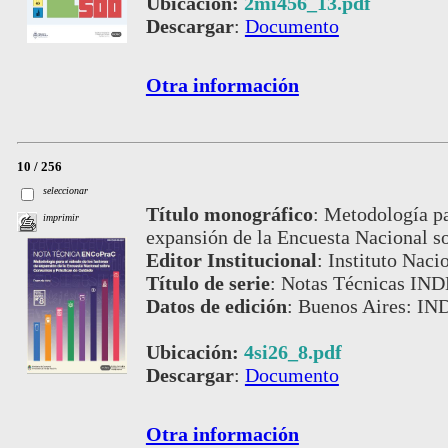
Ubicación:
2mi456_13.pdf
Descargar
:
Documento
Otra información
10 / 256
seleccionar
Título monográfico
:
Metodología par
imprimir
expansión de la Encuesta Nacional s
Editor Institucional
:
Instituto Naci
Título de serie
:
Notas Técnicas IND
Datos de edición
:
Buenos Aires: IN
Ubicación:
4si26_8.pdf
Descargar
:
Documento
Otra información