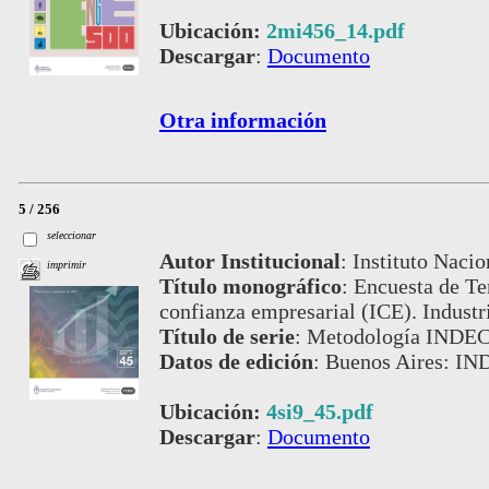
Ubicación:
2mi456_14.pdf
Descargar
:
Documento
Otra información
5 / 256
seleccionar
Autor Institucional
:
Instituto Nacio
imprimir
Título monográfico
:
Encuesta de Te
confianza empresarial (ICE). Indust
Título de serie
:
Metodología INDEC,
Datos de edición
:
Buenos Aires: IN
Ubicación:
4si9_45.pdf
Descargar
:
Documento