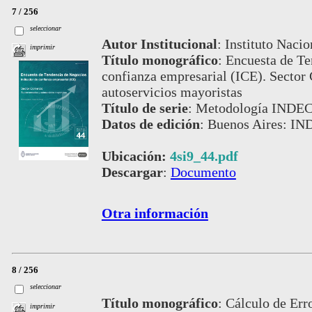
7 / 256
seleccionar
Autor Institucional
:
Instituto Nacio
imprimir
Título monográfico
:
Encuesta de Te
confianza empresarial (ICE). Secto
autoservicios mayoristas
Título de serie
:
Metodología INDEC,
Datos de edición
:
Buenos Aires: IN
Ubicación:
4si9_44.pdf
Descargar
:
Documento
Otra información
8 / 256
seleccionar
Título monográfico
:
Cálculo de Err
imprimir