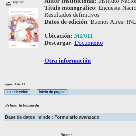
Autor Institucional
:
Instituto Nacio
imprimir
Título monográfico
:
Encuesta Nacio
Resultados definitivos
Datos de edición
:
Buenos Aires: IND
Ubicación:
MI/611
Descargar
:
Documento
Otra información
página 1 de 13
Refinar la búsqueda
Base de datos
minde : Formulario avanzado
Buscar: