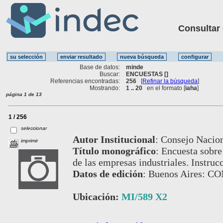
Consultar ot
Base de datos:
minde
Buscar:
ENCUESTAS []
Referencias encontradas:
256
[
Refinar la búsqueda
]
Mostrando:
1 .. 20
en el formato [
iaha
]
página 1 de 13
1 / 256
seleccionar
Autor Institucional
:
Consejo Nacion
imprimir
Título monográfico
:
Encuesta sobre
de las empresas industriales. Instruc
Datos de edición
:
Buenos Aires: C
Ubicación:
MI/589 X2