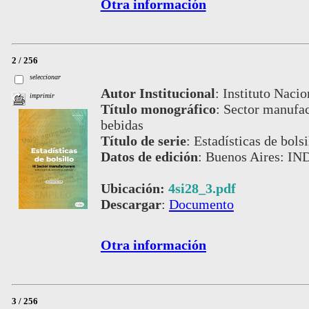
Otra información
2 / 256
seleccionar
Autor Institucional
:
Instituto Nacio
imprimir
Título monográfico
:
Sector manufac
bebidas
Título de serie
:
Estadísticas de bolsi
Datos de edición
:
Buenos Aires: IN
Ubicación:
4si28_3.pdf
Descargar
:
Documento
Otra información
3 / 256