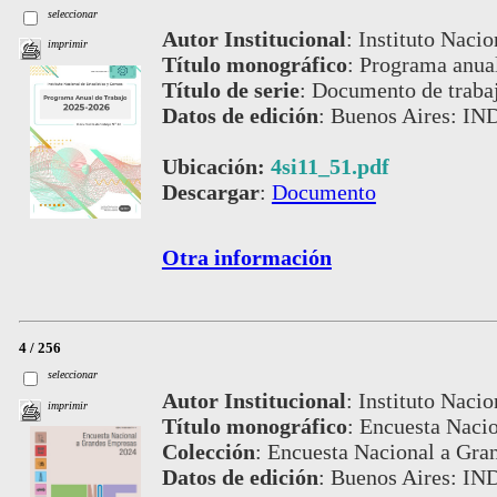
seleccionar
Autor Institucional
:
Instituto Nacio
imprimir
Título monográfico
:
Programa anual
Título de serie
:
Documento de traba
Datos de edición
:
Buenos Aires: IN
Ubicación:
4si11_51.pdf
Descargar
:
Documento
Otra información
4 / 256
seleccionar
Autor Institucional
:
Instituto Nacio
imprimir
Título monográfico
:
Encuesta Nacio
Colección
:
Encuesta Nacional a Gra
Datos de edición
:
Buenos Aires: IN