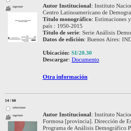
Autor Institucional
:
Instituto Nacio
imprimir
Centro Latinoamericano de Demografí
Título monográfico
:
Estimaciones y
país : 1950-2015
Título de serie
:
Serie Análisis Demog
Datos de edición
:
Buenos Aires: IN
Ubicación:
SI/20.30
Descargar
:
Documento
Otra información
14 / 66
seleccionar
Autor Institucional
:
Instituto Nacio
imprimir
Formosa [provincia]. Dirección de E
Programa de Análisis Demográfico P