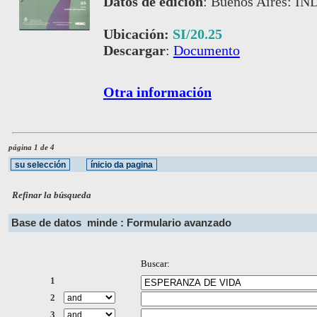
Datos de edición
:
Buenos Aires: IND
Ubicación:
SI/20.25
Descargar
:
Documento
Otra información
página 1 de 4
Refinar la búsqueda
Base de datos
minde : Formulario avanzado
Buscar:
1
2
3