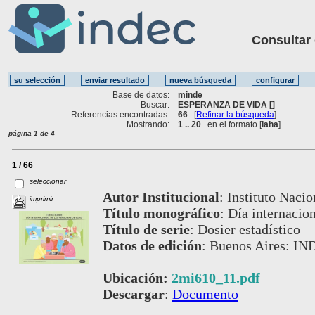
Consultar ot
Base de datos:
minde
Buscar:
ESPERANZA DE VIDA []
Referencias encontradas:
66
[
Refinar la búsqueda
]
Mostrando:
1 .. 20
en el formato [
iaha
]
página 1 de 4
1 / 66
seleccionar
Autor Institucional
:
Instituto Nacio
imprimir
Título monográfico
:
Día internacion
Título de serie
:
Dosier estadístico
Datos de edición
:
Buenos Aires: IN
Ubicación:
2mi610_11.pdf
Descargar
:
Documento