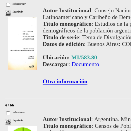
seleccionar
Autor Institucional
:
Consejo Nacion
imprimir
Latinoamericano y Caribeño de Demog
Título monográfico
:
Estudios de la
demográficos de la población argent
Título de serie
:
Tema de Divulgación
Datos de edición
:
Buenos Aires: C
Ubicación:
MI/583.80
Descargar
:
Documento
Otra información
4 / 66
seleccionar
Autor Institucional
:
Argentina. Min
imprimir
Título monográfico
:
Censos de Pobl