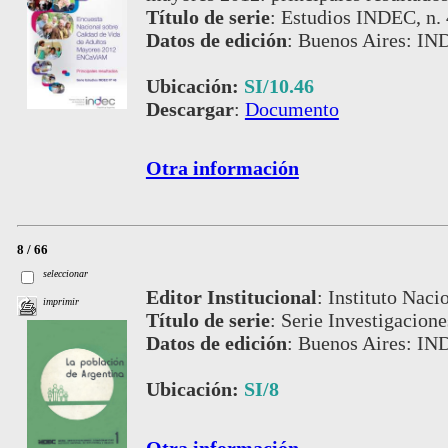
Título de serie
:
Estudios INDEC, n.
Datos de edición
:
Buenos Aires: IN
Ubicación:
SI/10.46
Descargar
:
Documento
Otra información
8 / 66
seleccionar
Editor Institucional
:
Instituto Naci
imprimir
Título de serie
:
Serie Investigacion
Datos de edición
:
Buenos Aires: IN
Ubicación:
SI/8