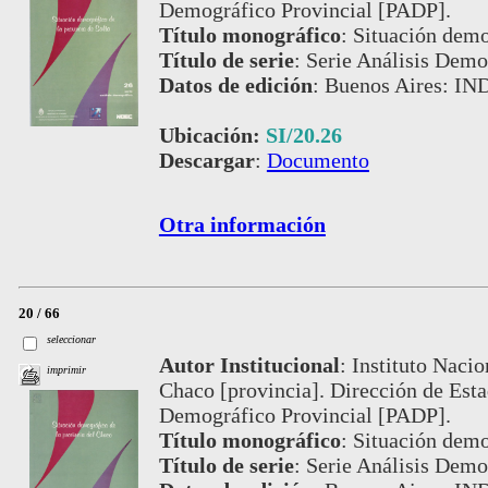
Demográfico Provincial [PADP].
Título monográfico
:
Situación demog
Título de serie
:
Serie Análisis Demog
Datos de edición
:
Buenos Aires: IN
Ubicación:
SI/20.26
Descargar
:
Documento
Otra información
20 / 66
seleccionar
Autor Institucional
:
Instituto Nacio
imprimir
Chaco [provincia]. Dirección de Esta
Demográfico Provincial [PADP].
Título monográfico
:
Situación demo
Título de serie
:
Serie Análisis Demog