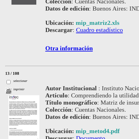
Colección
:
Cuentas Nacionales.
Datos de edición
:
Buenos Aires: IND
Ubicación:
mip_matriz2.xls
Descargar
:
Cuadro estadístico
Otra información
13 / 108
seleccionar
Autor Institucional
:
Instituto Naci
imprimir
Artículo
:
Comprendiendo la utilidad
Título monográfico
:
Matriz de insu
Colección
:
Cuentas Nacionales.
Datos de edición
:
Buenos Aires: IND
Ubicación:
mip_metod4.pdf
Descargar
:
Documento