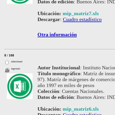
Datos de edición
:
Buenos Aires: IND
Ubicación:
mip_matriz7.xls
Descargar
:
Cuadro estadístico
Otra información
8 / 108
seleccionar
Autor Institucional
:
Instituto Nacio
imprimir
Título monográfico
:
Matríz de ins
97). Matríz de márgenes de comercio
año 1997 en miles de pesos
Colección
:
Cuentas Nacionales.
Datos de edición
:
Buenos Aires: IND
Ubicación:
mip_matriz6.xls
Descargar
:
Cuadro estadístico