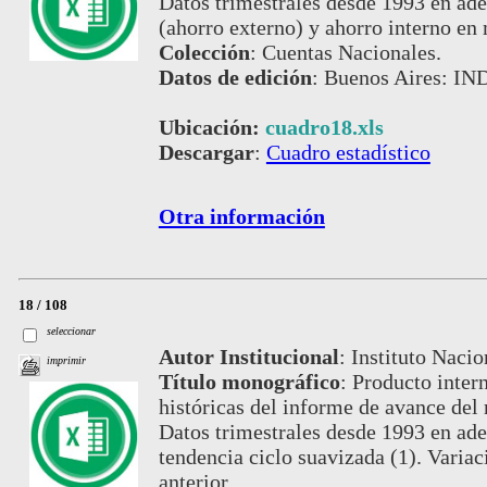
Datos trimestrales desde 1993 en ade
(ahorro externo) y ahorro interno en 
Colección
:
Cuentas Nacionales.
Datos de edición
:
Buenos Aires: IND
Ubicación:
cuadro18.xls
Descargar
:
Cuadro estadístico
Otra información
18 / 108
seleccionar
Autor Institucional
:
Instituto Nacio
imprimir
Título monográfico
:
Producto intern
históricas del informe de avance del
Datos trimestrales desde 1993 en ade
tendencia ciclo suavizada (1). Variac
anterior.