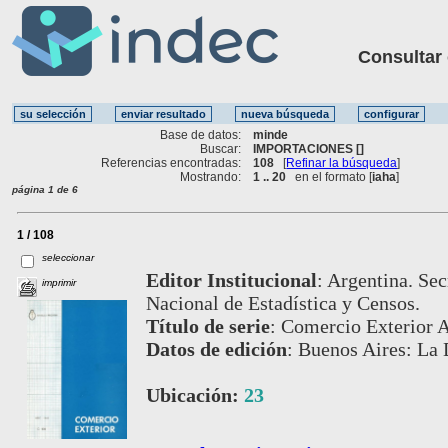
Consultar ot
Base de datos:
minde
Buscar:
IMPORTACIONES []
Referencias encontradas:
108
[
Refinar la búsqueda
]
Mostrando:
1 .. 20
en el formato [
iaha
]
página 1 de 6
1 / 108
seleccionar
Editor Institucional
:
Argentina. Sec
imprimir
Nacional de Estadística y Censos.
Título de serie
:
Comercio Exterior A
Datos de edición
:
Buenos Aires: La 
Ubicación:
23