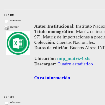
10 / 108
seleccionar
Autor Institucional
:
Instituto Nacio
imprimir
Título monográfico
:
Matríz de ins
97). Matríz de importaciones a preci
Colección
:
Cuentas Nacionales.
Datos de edición
:
Buenos Aires: IND
Ubicación:
mip_matriz4.xls
Descargar
:
Cuadro estadístico
Otra información
11 / 108
seleccionar