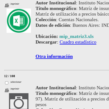
Autor Institucional
:
Instituto Nacio
imprimir
Título monográfico
:
Matríz de insu
Matríz de utilización a precios básic
Colección
:
Cuentas Nacionales.
Datos de edición
:
Buenos Aires: IND
Ubicación:
mip_matriz3.xls
Descargar
:
Cuadro estadístico
Otra información
12 / 108
seleccionar
Autor Institucional
:
Instituto Nacio
imprimir
Título monográfico
:
Matríz de insu
97). Matríz de utilización a precios
pesos