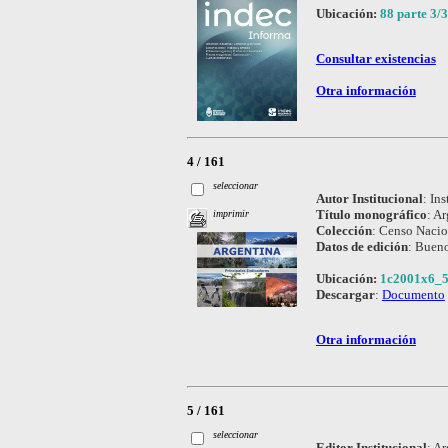
Ubicación:
88 parte 3/3
Consultar existencias
Otra información
4 / 161
seleccionar
Autor Institucional
:
Ins
Título monográfico
:
Ar
imprimir
Colección
:
Censo Nacio
Datos de edición
:
Bueno
Ubicación:
1c2001x6_5
Descargar
:
Documento
Otra información
5 / 161
seleccionar
Editor Institucional
:
Ar