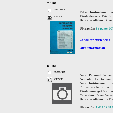
7 / 161
seleccionar
Editor Institucional
:
In
Título de serie
:
Estadís
imprimir
Datos de edición
:
Bueno
Ubicación:
88 parte 1/3
Consultar existencias
Otra información
8 / 161
seleccionar
Autor Personal
:
Verzura
Artículo
:
Decreto num. 7
imprimir
Autor Institucional
:
Bue
Comercio e Industrias.
Título monográfico
:
Po
Colección
:
Censo Genera
Datos de edición
:
La Pla
Ubicación:
C/BA 1938 