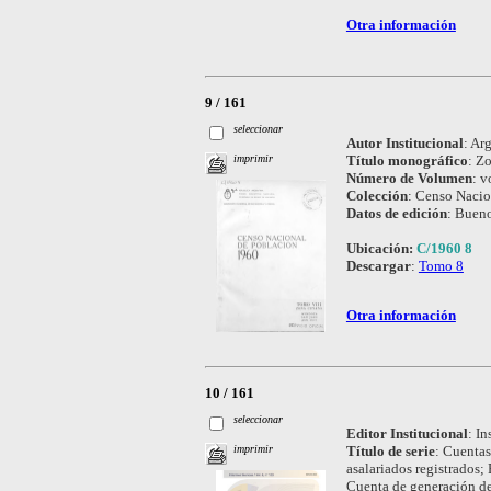
Otra información
9 / 161
seleccionar
Autor Institucional
:
Arg
Título monográfico
:
Zo
imprimir
Número de Volumen
:
vo
Colección
:
Censo Nacio
Datos de edición
:
Bueno
Ubicación:
C/1960 8
Descargar
:
Tomo 8
Otra información
10 / 161
seleccionar
Editor Institucional
:
In
Título de serie
:
Cuentas 
imprimir
asalariados registrados
Cuenta de generación de