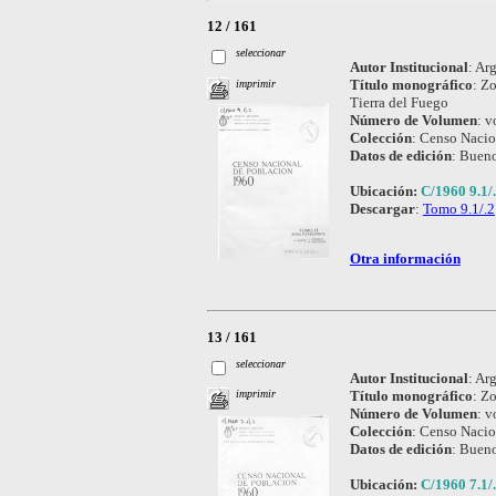
12 / 161
seleccionar
Autor Institucional
:
Arg
Título monográfico
:
Zo
imprimir
Tierra del Fuego
Número de Volumen
:
vo
Colección
:
Censo Nacio
Datos de edición
:
Bueno
Ubicación:
C/1960 9.1/
Descargar
:
Tomo 9.1/.2
Otra información
13 / 161
seleccionar
Autor Institucional
:
Arg
Título monográfico
:
Zo
imprimir
Número de Volumen
:
vo
Colección
:
Censo Nacio
Datos de edición
:
Bueno
Ubicación:
C/1960 7.1/