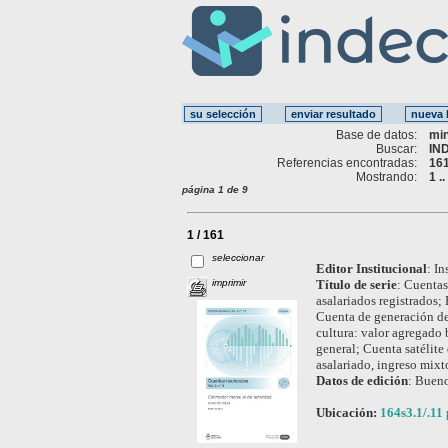
Base de datos:
mi
Buscar:
IN
Referencias encontradas:
16
Mostrando:
1 .
página 1 de 9
1 / 161
seleccionar
Editor Institucional
:
In
imprimir
Título de serie
:
Cuentas 
asalariados registrados;
Cuenta de generación de
cultura: valor agregado 
general; Cuenta satélite
asalariado, ingreso mix
Datos de edición
:
Bueno
Ubicación:
164s3.1/.11 