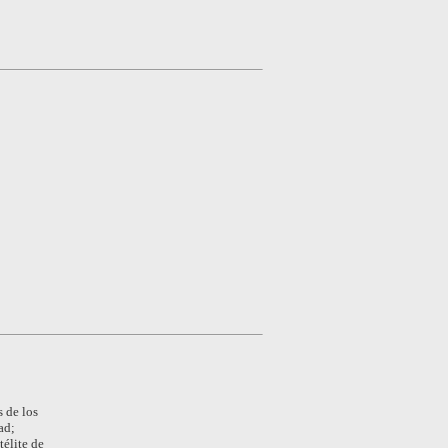
s de los
ad;
élite de