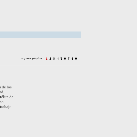
ir para página
s de los
ad;
élite de
rno
trabajo