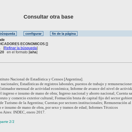
Consultar otra base
nde
DICADORES ECONOMICOS []
1
[
Refinar la búsqueda
]
. 20
en el formato [
iaha
]
stituto Nacional de Estadística y Censos [Argentina].
nacionales; Estadísticas de registros laborales, puestos de trabajo y remuneracione
 Estimador mensual de actividad económica; Informe de avance del nivel de activid
l ingreso e insumo de mano de obra; Ingreso nacional y ahorro nacional; Cuenta sat
bruto y comercio exterior cultural; Formación bruta de capital fijo del sector gobie
 de Turismo de la Argentina; Cuentas por sectores institucionales; Remuneración al 
to e insumo de mano de obra, por sexo y tramos de edad; Informes Técnicos
s Aires: INDEC, enero 2017.
parte 2/2