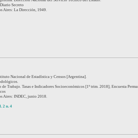
Diario Secreto
s Aires: La Dirección, 1949.
stituto Nacional de Estadística y Censos [Argentina].
dológicos.
 de Trabajo. Tasas e Indicadores Socioeconómicos [1º trim. 2018]; Encuesta Perma
icos
s Aires: INDEC, junio 2018.
. 2 n. 4