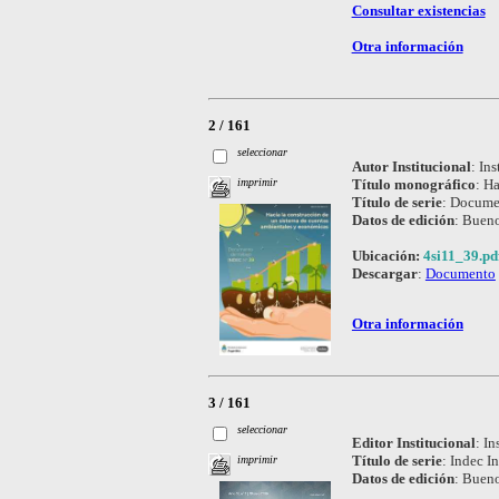
Consultar existencias
Otra información
2 / 161
seleccionar
Autor Institucional
:
Ins
Título monográfico
:
Ha
imprimir
Título de serie
:
Documen
Datos de edición
:
Bueno
Ubicación:
4si11_39.pd
Descargar
:
Documento
Otra información
3 / 161
seleccionar
Editor Institucional
:
In
Título de serie
:
Indec I
imprimir
Datos de edición
:
Bueno