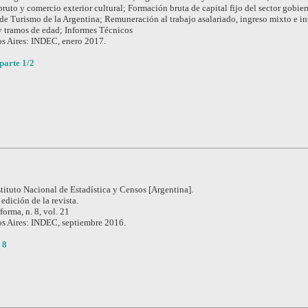
bruto y comercio exterior cultural; Formación bruta de capital fijo del sector gobie
 de Turismo de la Argentina; Remuneración al trabajo asalariado, ingreso mixto e 
y tramos de edad; Informes Técnicos
s Aires: INDEC, enero 2017.
parte 1/2
stituto Nacional de Estadística y Censos [Argentina].
edición de la revista.
forma, n. 8, vol. 21
s Aires: INDEC, septiembre 2016.
 8