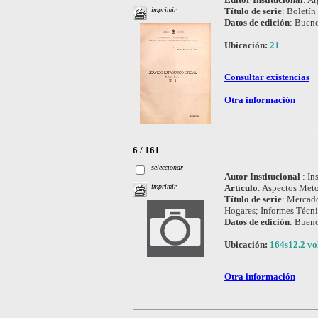
Título de serie
:
Boletín 
imprimir
Datos de edición
:
Bueno
Ubicación:
21
Consultar existencias
Otra información
6 / 161
seleccionar
Autor Institucional
:
In
Artículo
:
Aspectos Meto
imprimir
Título de serie
:
Mercado
Hogares; Informes Técn
Datos de edición
:
Bueno
Ubicación:
164s12.2 vol
Otra información