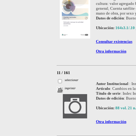
cultura: valor agregado 
general; Cuenta satélite
mano de obra, por sexo 
Datos de edición
:
Bueno
Ubicación:
164s3.1/.10 
Consultar existencias
Otra información
11 / 161
seleccionar
Autor Institucional
:
In
Artículo
:
Cambios en la 
imprimir
Título de serie
:
Indec In
Datos de edición
:
Bueno
Ubicación:
88 vol. 21 n.
Otra información