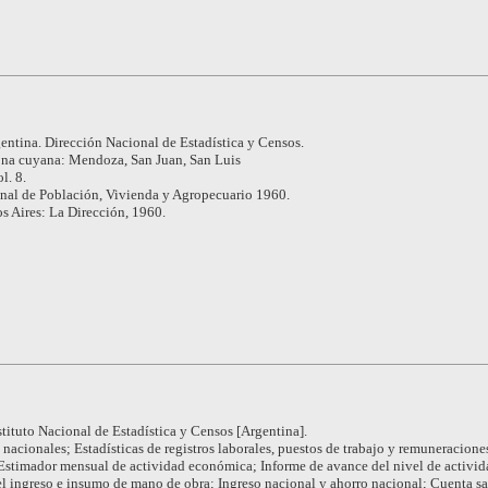
entina. Dirección Nacional de Estadística y Censos.
na cuyana: Mendoza, San Juan, San Luis
l. 8.
nal de Población, Vivienda y Agropecuario 1960.
s Aires: La Dirección, 1960.
stituto Nacional de Estadística y Censos [Argentina].
nacionales; Estadísticas de registros laborales, puestos de trabajo y remuneracione
; Estimador mensual de actividad económica; Informe de avance del nivel de activid
l ingreso e insumo de mano de obra; Ingreso nacional y ahorro nacional; Cuenta sat