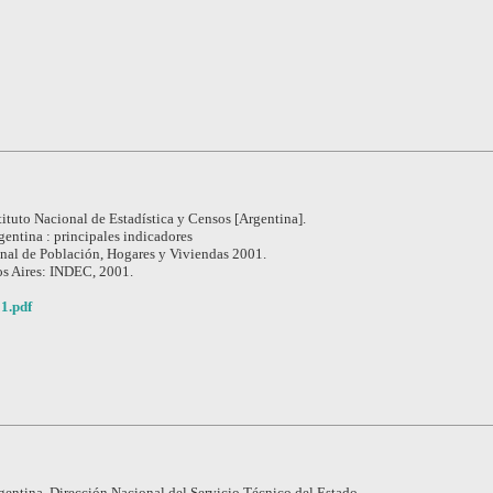
tituto Nacional de Estadística y Censos [Argentina].
gentina : principales indicadores
nal de Población, Hogares y Viviendas 2001.
s Aires: INDEC, 2001.
1.pdf
gentina. Dirección Nacional del Servicio Técnico del Estado.