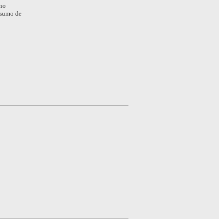
rno
insumo de