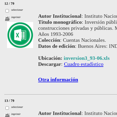
12 / 79
seleccionar
Autor Institucional
:
Instituto Nacio
imprimir
Título monográfico
:
Inversión públi
construcciones privadas y públicas. M
Años 1993-2006
Colección
:
Cuentas Nacionales.
Datos de edición
:
Buenos Aires: IND
Ubicación:
inversion3_93-06.xls
Descargar
:
Cuadro estadístico
Otra información
13 / 79
seleccionar
Autor Institucional
:
Instituto Nacio
imprimir