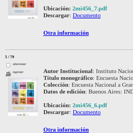
Ubicación:
2mi456_7.pdf
Descargar
:
Documento
Otra información
5 / 79
seleccionar
Autor Institucional
:
Instituto Nacio
imprimir
Título monográfico
:
Encuesta Naci
Colección
:
Encuesta Nacional a Gra
Datos de edición
:
Buenos Aires: IN
Ubicación:
2mi456_6.pdf
Descargar
:
Documento
Otra información