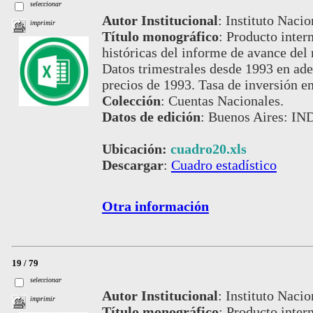
seleccionar
Autor Institucional
:
Instituto Nacio
imprimir
Título monográfico
:
Producto intern
históricas del informe de avance del
Datos trimestrales desde 1993 en adel
precios de 1993. Tasa de inversión en
Colección
:
Cuentas Nacionales.
Datos de edición
:
Buenos Aires: IND
Ubicación:
cuadro20.xls
Descargar
:
Cuadro estadístico
Otra información
19 / 79
seleccionar
Autor Institucional
:
Instituto Nacio
imprimir
Título monográfico
:
Producto intern