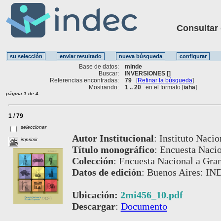
Consultar ot
Base de datos:
minde
Buscar:
INVERSIONES []
Referencias encontradas:
79
[
Refinar la búsqueda
]
Mostrando:
1 .. 20
en el formato [
iaha
]
página 1 de 4
1 / 79
seleccionar
Autor Institucional
:
Instituto Nacio
imprimir
Título monográfico
:
Encuesta Naci
Colección
:
Encuesta Nacional a Gra
Datos de edición
:
Buenos Aires: IN
Ubicación:
2mi456_10.pdf
Descargar
:
Documento