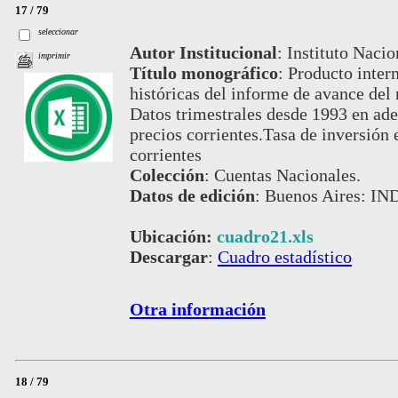
17 / 79
seleccionar
Autor Institucional
:
Instituto Nacio
imprimir
Título monográfico
:
Producto intern
históricas del informe de avance del
Datos trimestrales desde 1993 en adel
precios corrientes.Tasa de inversión 
corrientes
Colección
:
Cuentas Nacionales.
Datos de edición
:
Buenos Aires: IND
Ubicación:
cuadro21.xls
Descargar
:
Cuadro estadístico
Otra información
18 / 79