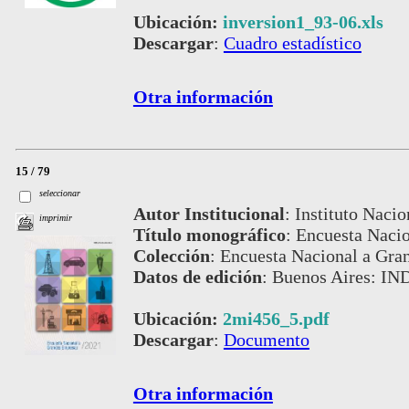
Ubicación:
inversion1_93-06.xls
Descargar
:
Cuadro estadístico
Otra información
15 / 79
seleccionar
Autor Institucional
:
Instituto Nacio
imprimir
Título monográfico
:
Encuesta Nacio
Colección
:
Encuesta Nacional a Gra
Datos de edición
:
Buenos Aires: IN
Ubicación:
2mi456_5.pdf
Descargar
:
Documento
Otra información