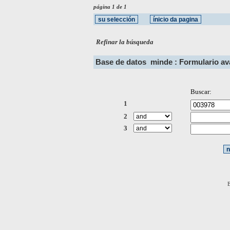
página 1 de 1
Refinar la búsqueda
Base de datos
minde : Formulario a
Buscar:
1
2
3