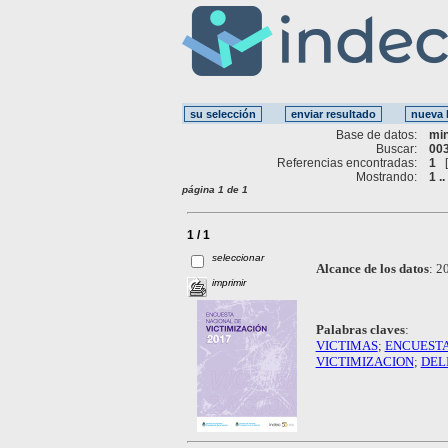
Base de datos:
mi
Buscar:
003
Referencias encontradas:
1
Mostrando:
1 ..
página 1 de 1
1 / 1
seleccionar
Alcance de los datos
:
20
imprimir
Palabras claves
:
VICTIMAS
;
ENCUEST
VICTIMIZACION
;
DEL