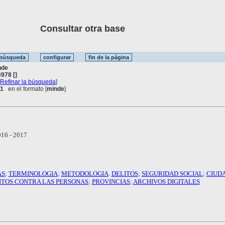
Consultar otra base
nde
978 []
[
Refinar la búsqueda
]
 1
en el formato [
minde
]
16 - 2017
AS
;
TERMINOLOGIA
;
METODOLOGIA
.
DELITOS
;
SEGURIDAD SOCIAL
;
CIUD
ITOS CONTRA LAS PERSONAS
;
PROVINCIAS
;
ARCHIVOS DIGITALES