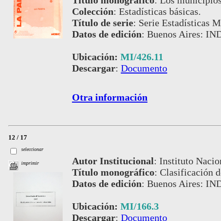
Título monográfico
:
Los municipios
Colección
:
Estadísticas básicas.
Título de serie
:
Serie Estadísticas M
Datos de edición
:
Buenos Aires: IN
Ubicación:
MI/426.11
Descargar
:
Documento
Otra información
12 / 17
seleccionar
Autor Institucional
:
Instituto Nacio
imprimir
Título monográfico
:
Clasificación d
Datos de edición
:
Buenos Aires: IN
Ubicación:
MI/166.3
Descargar
:
Documento