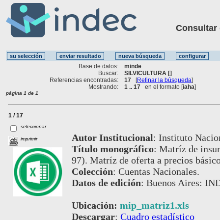
Consultar ot
Base de datos:
minde
Buscar:
SILVICULTURA []
Referencias encontradas:
17
[
Refinar la búsqueda
]
Mostrando:
1 .. 17
en el formato [
iaha
]
página 1 de 1
1 / 17
seleccionar
Autor Institucional
:
Instituto Nacio
imprimir
Título monográfico
:
Matríz de insu
97). Matríz de oferta a precios básic
Colección
:
Cuentas Nacionales.
Datos de edición
:
Buenos Aires: IND
Ubicación:
mip_matriz1.xls
Descargar
:
Cuadro estadístico