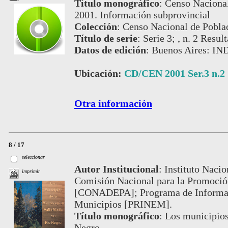
Título monográfico
:
Censo Nacional
2001. Información subprovincial
Colección
:
Censo Nacional de Pobla
Título de serie
:
Serie 3; , n. 2 Resul
Datos de edición
:
Buenos Aires: IN
Ubicación:
CD/CEN 2001 Ser.3 n.2
Otra información
8 / 17
seleccionar
Autor Institucional
:
Instituto Nacio
imprimir
Comisión Nacional para la Promoción
[CONADEPA]; Programa de Informaci
Municipios [PRINEM].
Título monográfico
:
Los municipios
Negro