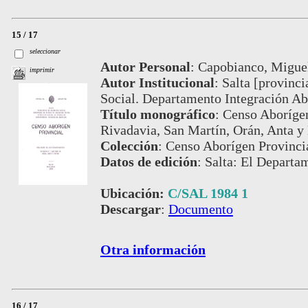
15 / 17
seleccionar
Autor Personal
:
Capobianco, Migue
imprimir
Autor Institucional
:
Salta [provinc
Social. Departamento Integración Ab
Título monográfico
:
Censo Aborígen
Rivadavia, San Martín, Orán, Anta y
Colección
:
Censo Aborígen Provinci
Datos de edición
:
Salta: El Departa
Ubicación:
C/SAL 1984 1
Descargar
:
Documento
Otra información
16 / 17