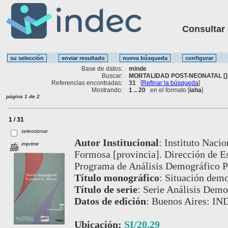
Consultar ot
Base de datos:
minde
Buscar:
MORTALIDAD POST-NEONATAL []
Referencias encontradas:
31
[
Refinar la búsqueda
]
Mostrando:
1 .. 20
en el formato [
iaha
]
página 1 de 2
1 / 31
seleccionar
Autor Institucional
:
Instituto Nacio
imprimir
Formosa [provincia]. Dirección de E
Programa de Análisis Demográfico P
Título monográfico
:
Situación demo
Título de serie
:
Serie Análisis Demog
Datos de edición
:
Buenos Aires: IN
Ubicación:
SI/20.29