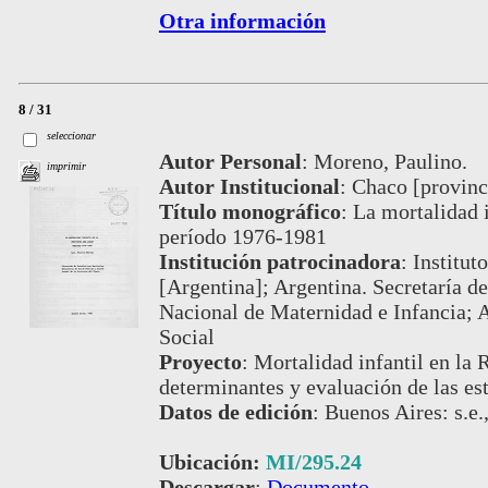
Otra información
8 / 31
seleccionar
Autor Personal
:
Moreno, Paulino.
imprimir
Autor Institucional
:
Chaco [provinci
Título monográfico
:
La mortalidad i
período 1976-1981
Institución patrocinadora
:
Institut
[Argentina]; Argentina. Secretaría de
Nacional de Maternidad e Infancia; A
Social
Proyecto
:
Mortalidad infantil en la 
determinantes y evaluación de las es
Datos de edición
:
Buenos Aires: s.e.
Ubicación:
MI/295.24
Descargar
:
Documento