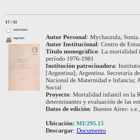
17 / 31
seleccionar
Autor Personal
:
Mychaszula, Sonia.
imprimir
Autor Institucional
:
Centro de Estu
Título monográfico
:
La mortalidad i
período 1976-1981
Institución patrocinadora
:
Institut
[Argentina]; Argentina. Secretaría de
Nacional de Maternidad e Infancia; A
Social
Proyecto
:
Mortalidad infantil en la 
determinantes y evaluación de las es
Datos de edición
:
Buenos Aires: s.e.
Ubicación:
MI/295.15
Descargar
:
Documento