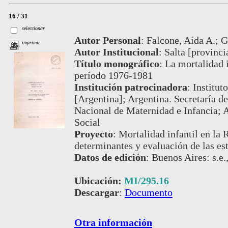
16 / 31
seleccionar
Autor Personal
:
Falcone, Aída A.; G
imprimir
Autor Institucional
:
Salta [provinci
Título monográfico
:
La mortalidad i
período 1976-1981
Institución patrocinadora
:
Institut
[Argentina]; Argentina. Secretaría de
Nacional de Maternidad e Infancia; A
Social
Proyecto
:
Mortalidad infantil en la 
determinantes y evaluación de las es
Datos de edición
:
Buenos Aires: s.e.
Ubicación:
MI/295.16
Descargar
:
Documento
Otra información