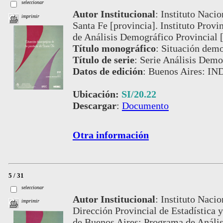
seleccionar
Autor Institucional
:
Instituto Nacio
imprimir
Santa Fe [provincia]. Instituto Provi
de Análisis Demográfico Provincial
Título monográfico
:
Situación demo
Título de serie
:
Serie Análisis Demog
Datos de edición
:
Buenos Aires: IND
Ubicación:
SI/20.22
Descargar
:
Documento
Otra información
5 / 31
seleccionar
Autor Institucional
:
Instituto Nacio
imprimir
Dirección Provincial de Estadística y
de Buenos Aires; Programa de Análi