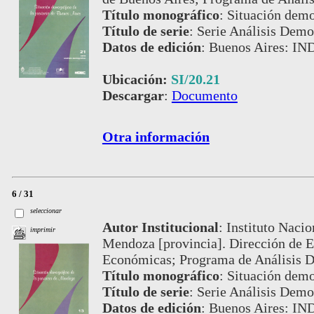
Título monográfico
:
Situación demo
Título de serie
:
Serie Análisis Demog
Datos de edición
:
Buenos Aires: IND
Ubicación:
SI/20.21
Descargar
:
Documento
Otra información
6 / 31
seleccionar
Autor Institucional
:
Instituto Nacio
imprimir
Mendoza [provincia]. Dirección de Es
Económicas; Programa de Análisis D
Título monográfico
:
Situación demo
Título de serie
:
Serie Análisis Demog
Datos de edición
:
Buenos Aires: IN