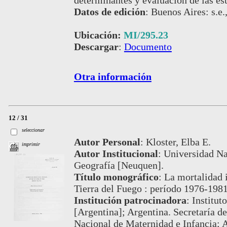
determinantes y evaluación de las es
Datos de edición
:
Buenos Aires: s.e.
Ubicación:
MI/295.23
Descargar
:
Documento
Otra información
12 / 31
seleccionar
Autor Personal
:
Kloster, Elba E.
imprimir
Autor Institucional
:
Universidad N
Geografía [Neuquen].
Título monográfico
:
La mortalidad i
Tierra del Fuego : período 1976-198
Institución patrocinadora
:
Institut
[Argentina]; Argentina. Secretaría de
Nacional de Maternidad e Infancia; A