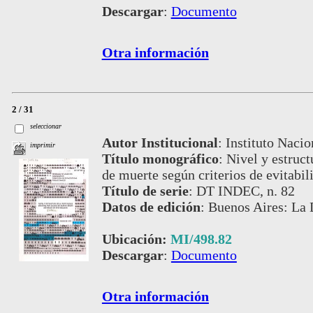
Descargar
:
Documento
Otra información
2 / 31
seleccionar
Autor Institucional
:
Instituto Nacio
imprimir
Título monográfico
:
Nivel y estruct
de muerte según criterios de evitabil
Título de serie
:
DT INDEC, n. 82
Datos de edición
:
Buenos Aires: La 
Ubicación:
MI/498.82
Descargar
:
Documento
Otra información