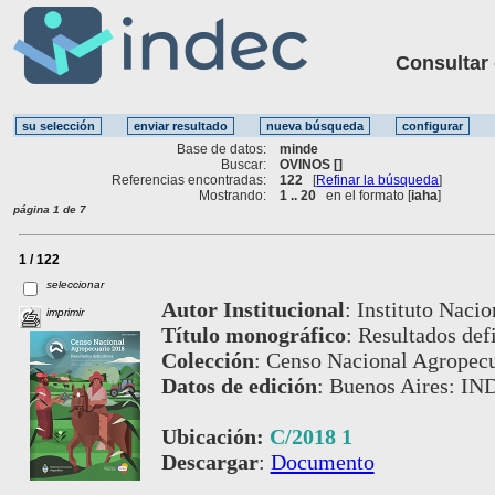
Consultar ot
Base de datos:
minde
Buscar:
OVINOS []
Referencias encontradas:
122
[
Refinar la búsqueda
]
Mostrando:
1 .. 20
en el formato [
iaha
]
página 1 de 7
1 / 122
seleccionar
Autor Institucional
:
Instituto Nacio
imprimir
Título monográfico
:
Resultados defi
Colección
:
Censo Nacional Agropecu
Datos de edición
:
Buenos Aires: IND
Ubicación:
C/2018 1
Descargar
:
Documento