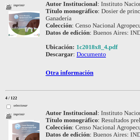
Autor Institucional
:
Instituto Nacio
imprimir
Título monográfico
:
Dosier de princ
Ganadería
Colección
:
Censo Nacional Agropecu
Datos de edición
:
Buenos Aires: IN
Ubicación:
1c2018x8_4.pdf
Descargar
:
Documento
Otra información
4 / 122
seleccionar
Autor Institucional
:
Instituto Nacio
imprimir
Título monográfico
:
Resultados pre
Colección
:
Censo Nacional Agropecu
Datos de edición
:
Buenos Aires: IN