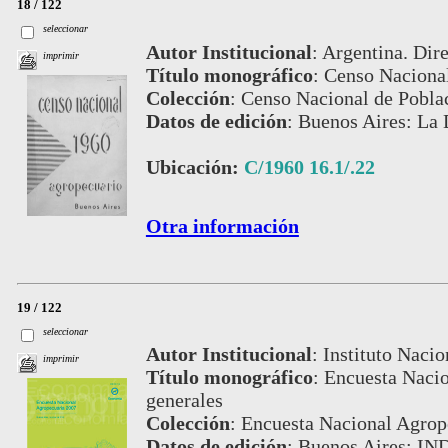
18 / 122
seleccionar
Autor Institucional
:
Argentina. Dire
imprimir
Título monográfico
:
Censo Nacional
Colección
:
Censo Nacional de Pobla
Datos de edición
:
Buenos Aires: La 
Ubicación:
C/1960 16.1/.22
Otra información
19 / 122
seleccionar
Autor Institucional
:
Instituto Nacio
imprimir
Título monográfico
:
Encuesta Nacio
generales
Colección
:
Encuesta Nacional Agrop
Datos de edición
:
Buenos Aires: IND