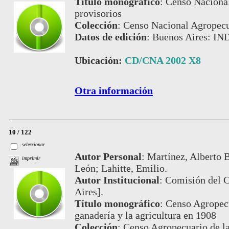
Título monográfico
:
Censo Nacional
provisorios
Colección
:
Censo Nacional Agropecu
Datos de edición
:
Buenos Aires: IN
Ubicación:
CD/CNA 2002 X8
Otra información
10 / 122
seleccionar
Autor Personal
:
Martínez, Alberto B
imprimir
León; Lahitte, Emilio.
Autor Institucional
:
Comisión del 
Aires].
Título monográfico
:
Censo Agropecu
ganadería y la agricultura en 1908
Colección
:
Censo Agropecuario de l