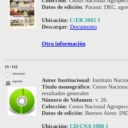
Colección
:
Censo Nacional Agropecu
Datos de edición
:
Paraná: DEC, agos
Ubicación:
C/ER 2002 1
Descargar
:
Documento
Otra información
15 / 122
seleccionar
Autor Institucional
:
Instituto Nacio
imprimir
Título monográfico
:
Censo Nacional
resultados generales
Número de Volumen
:
v. 26.
Colección
:
Censo Nacional Agropecu
Datos de edición
:
Buenos Aires: IN
Ubicación:
CD/CNA 1988 1