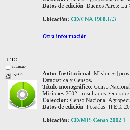
Datos de edición
:
Buenos Aires: La 
Ubicación:
CD/CNA 1908.1/.3
Otra información
11 / 122
seleccionar
Autor Institucional
:
Misiones [provi
imprimir
Estadística y Censos.
Título monográfico
:
Censo Nacional
Misiones 2002 : resultados generales
Colección
:
Censo Nacional Agropecua
Datos de edición
:
Posadas: IPEC, 20
Ubicación:
CD/MIS Censo 2002 1