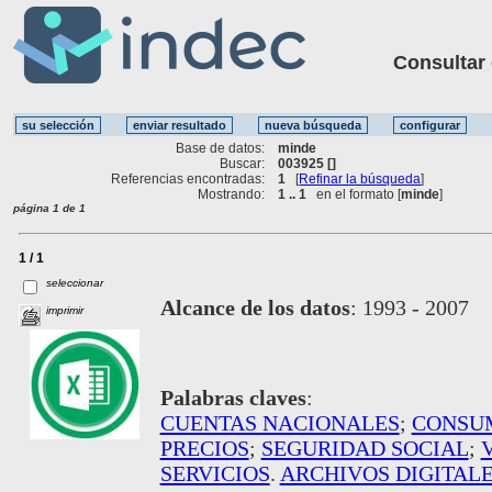
Consultar ot
Base de datos:
minde
Buscar:
003925 []
Referencias encontradas:
1
[
Refinar la búsqueda
]
Mostrando:
1 .. 1
en el formato [
minde
]
página 1 de 1
1 / 1
seleccionar
Alcance de los datos
:
1993 - 2007
imprimir
Palabras claves
:
CUENTAS NACIONALES
;
CONSU
PRECIOS
;
SEGURIDAD SOCIAL
;
SERVICIOS
.
ARCHIVOS DIGITAL