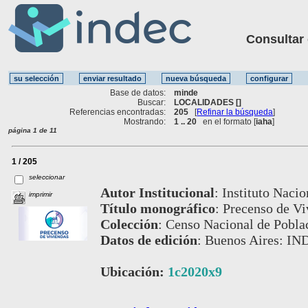
Consultar ot
Base de datos:
minde
Buscar:
LOCALIDADES []
Referencias encontradas:
205
[
Refinar la búsqueda
]
Mostrando:
1 .. 20
en el formato [
iaha
]
página 1 de 11
1 / 205
seleccionar
Autor Institucional
:
Instituto Nacio
imprimir
Título monográfico
:
Precenso de Vi
Colección
:
Censo Nacional de Poblac
Datos de edición
:
Buenos Aires: IND
Ubicación:
1c2020x9