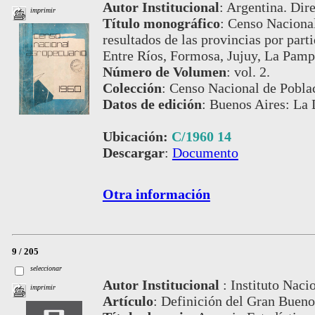
Autor Institucional
:
Argentina. Dire
imprimir
Título monográfico
:
Censo Nacional
resultados de las provincias por par
Entre Ríos, Formosa, Jujuy, La Pamp
Número de Volumen
:
vol. 2.
Colección
:
Censo Nacional de Poblac
Datos de edición
:
Buenos Aires: La 
Ubicación:
C/1960 14
Descargar
:
Documento
Otra información
9 / 205
seleccionar
Autor Institucional
:
Instituto Naci
imprimir
Artículo
:
Definición del Gran Bueno