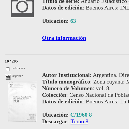
Título de serie
:
Anuario Estadístico 
Datos de edición
:
Buenos Aires: IN
Ubicación:
63
Otra información
10 / 205
seleccionar
Autor Institucional
:
Argentina. Dire
imprimir
Título monográfico
:
Zona cuyana: M
Número de Volumen
:
vol. 8.
Colección
:
Censo Nacional de Pobla
Datos de edición
:
Buenos Aires: La 
Ubicación:
C/1960 8
Descargar
:
Tomo 8