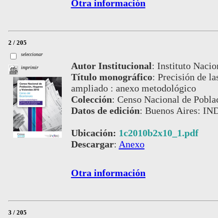
Otra información
2 / 205
seleccionar
Autor Institucional
:
Instituto Nacio
imprimir
Título monográfico
:
Precisión de la
ampliado : anexo metodológico
Colección
:
Censo Nacional de Pobla
Datos de edición
:
Buenos Aires: IN
Ubicación:
1c2010b2x10_1.pdf
Descargar
:
Anexo
Otra información
3 / 205