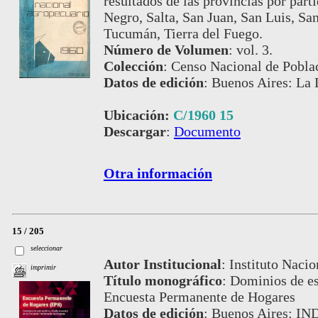
resultados de las provincias por par
Negro, Salta, San Juan, San Luis, San
Tucumán, Tierra del Fuego.
Número de Volumen
:
vol. 3.
Colección
:
Censo Nacional de Pobla
Datos de edición
:
Buenos Aires: La 
Ubicación:
C/1960 15
Descargar
:
Documento
Otra información
15 / 205
seleccionar
Autor Institucional
:
Instituto Nacio
imprimir
Título monográfico
:
Dominios de es
Encuesta Permanente de Hogares
Datos de edición
:
Buenos Aires: IN