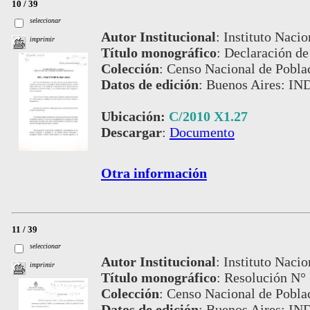
10 / 39
seleccionar
Autor Institucional
:
Instituto Nacio
imprimir
Título monográfico
:
Declaración d
Colección
:
Censo Nacional de Pobla
Datos de edición
:
Buenos Aires: IN
Ubicación:
C/2010 X1.27
Descargar
:
Documento
Otra información
11 / 39
seleccionar
Autor Institucional
:
Instituto Nacio
imprimir
Título monográfico
:
Resolución N° 
Colección
:
Censo Nacional de Pobla
Datos de edición
:
Buenos Aires: IN