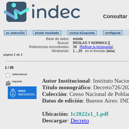
Consultar ot
Base de datos:
minde
Buscar:
REGLAS Y NORMAS []
Referencias encontradas:
39
[
Refinar la búsqueda
]
Mostrando:
1 .. 20
en el formato [
iaha
]
página 1 de 2
1 / 39
seleccionar
Autor Institucional
:
Instituto Nacio
imprimir
Título monográfico
:
Decreto726/20
Colección
:
Censo Nacional de Poblac
Datos de edición
:
Buenos Aires: IND
Ubicación:
1c2022x1_1.pdf
Descargar
:
Decreto