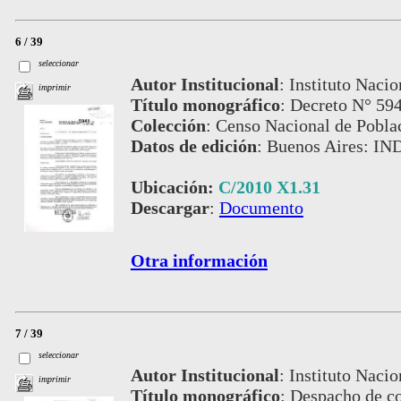
6 / 39
seleccionar
Autor Institucional
:
Instituto Nacio
imprimir
Título monográfico
:
Decreto N° 594
Colección
:
Censo Nacional de Pobla
Datos de edición
:
Buenos Aires: IN
Ubicación:
C/2010 X1.31
Descargar
:
Documento
Otra información
7 / 39
seleccionar
Autor Institucional
:
Instituto Nacio
imprimir
Título monográfico
:
Despacho de co