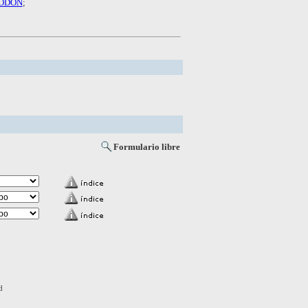
ODON
;
Formulario libre
d