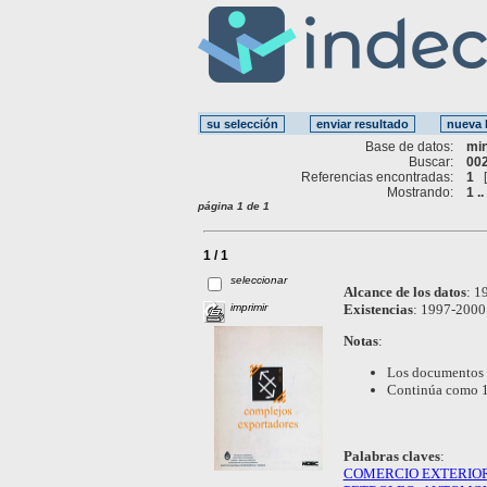
Base de datos:
mi
Buscar:
002
Referencias encontradas:
1
Mostrando:
1 ..
página 1 de 1
1 / 1
seleccionar
Alcance de los datos
:
19
imprimir
Existencias
:
1997-2000 
Notas
:
Los documentos 
Continúa como 
Palabras claves
:
COMERCIO EXTERIO