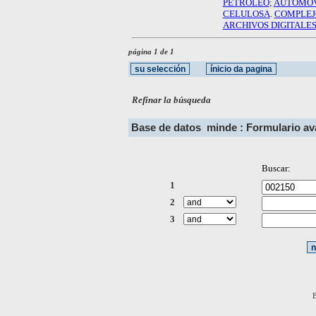
PETROLEO
;
AUTOMOV
CELULOSA
.
COMPLEJ
ARCHIVOS DIGITALE
página 1 de 1
Refinar la búsqueda
Base de datos
minde : Formulario a
Buscar:
1
2
3