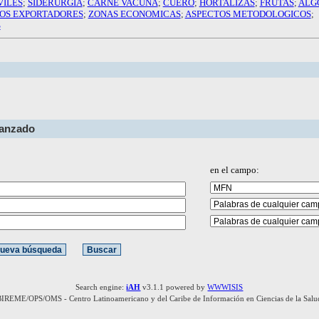
ILES
;
SIDERURGIA
;
CARNE VACUNA
;
CUERO
;
HORTALIZAS
;
FRUTAS
;
ALG
OS EXPORTADORES
;
ZONAS ECONOMICAS
;
ASPECTOS METODOLOGICOS
;
S
vanzado
en el campo:
Search engine:
iAH
v3.1.1 powered by
WWWISIS
BIREME/OPS/OMS - Centro Latinoamericano y del Caribe de Información en Ciencias de la Salu