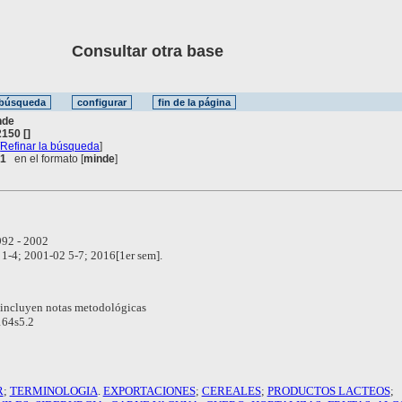
Consultar otra base
nde
150 []
[
Refinar la búsqueda
]
 1
en el formato [
minde
]
92 - 2002
1-4; 2001-02 5-7; 2016[1er sem].
incluyen notas metodológicas
164s5.2
R
;
TERMINOLOGIA
.
EXPORTACIONES
;
CEREALES
;
PRODUCTOS LACTEOS
;