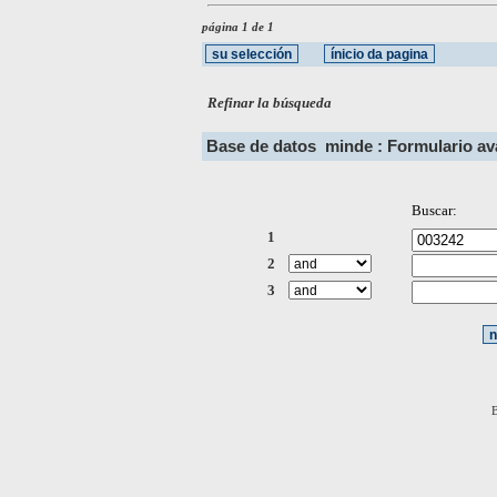
página 1 de 1
Refinar la búsqueda
Base de datos
minde : Formulario a
Buscar:
1
2
3