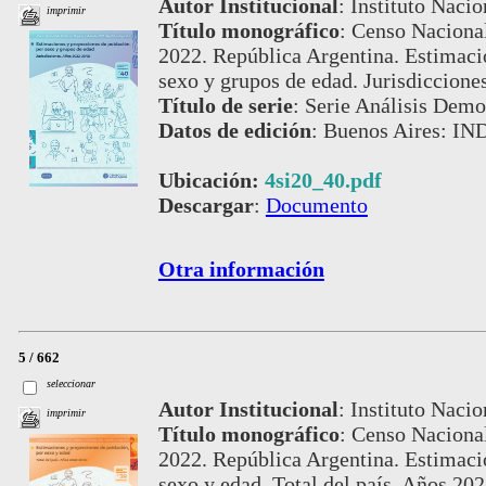
Autor Institucional
:
Instituto Nacio
imprimir
Título monográfico
:
Censo Nacional
2022. República Argentina. Estimaci
sexo y grupos de edad. Jurisdiccion
Título de serie
:
Serie Análisis Demog
Datos de edición
:
Buenos Aires: IND
Ubicación:
4si20_40.pdf
Descargar
:
Documento
Otra información
5 / 662
seleccionar
Autor Institucional
:
Instituto Nacio
imprimir
Título monográfico
:
Censo Nacional
2022. República Argentina. Estimaci
sexo y edad. Total del país. Años 20