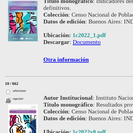
Título monográfico
:
Indicadores de
definitivos.
Colección
:
Censo Nacional de Pobla
Datos de edición
:
Buenos Aires: IN
Ubicación:
1c2022_1.pdf
Descargar
:
Documento
Otra información
10 / 662
seleccionar
Autor Institucional
:
Instituto Nacio
imprimir
Título monográfico
:
Resultados pro
Colección
:
Censo Nacional de Pobla
Datos de edición
:
Buenos Aires: IN
Ubicación:
1c2022x8.pdf