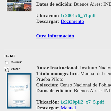
Datos de edición
:
Buenos Aires: IN
Ubicación:
1c2001x6_51.pdf
Descargar
:
Documento
Otra información
16 / 662
seleccionar
Autor Institucional
:
Instituto Nacio
imprimir
Título monográfico
:
Manual del cen
Prueba Piloto
Colección
:
Censo Nacional de Pobla
Datos de edición
:
Buenos Aires: IND
Ubicación:
1c2020pil2_x7_5.pdf
Descargar
:
Manual