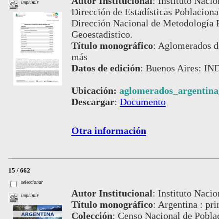
Autor Institucional
:
Instituto Nacio
imprimir
Dirección de Estadísticas Poblacion
Dirección Nacional de Metodología E
Geoestadístico.
Título monográfico
:
Aglomerados de
más
Datos de edición
:
Buenos Aires: IND
Ubicación:
aglomerados_argentina
Descargar
:
Documento
Otra información
15 / 662
seleccionar
Autor Institucional
:
Instituto Nacio
imprimir
Título monográfico
:
Argentina : pri
Colección
:
Censo Nacional de Pobla