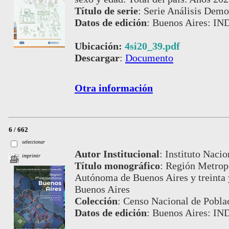
Título de serie
:
Serie Análisis Demog
Datos de edición
:
Buenos Aires: IND
Ubicación:
4si20_39.pdf
Descargar
:
Documento
Otra información
6 / 662
seleccionar
Autor Institucional
:
Instituto Nacio
imprimir
Título monográfico
:
Región Metropo
Autónoma de Buenos Aires y treinta y
Buenos Aires
Colección
:
Censo Nacional de Pobla
Datos de edición
:
Buenos Aires: IN