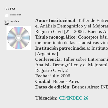
12 / 662
seleccionar
Autor Institucional
:
Taller de Entr
imprimir
el Análisis Demográfico y el Mejoram
Registro Civil [2° : 2006 : Buenos Ai
Título monográfico
:
Conceptos básic
mejoramiento de las estadísticas vital
Institución patrocinadora
:
Institut
[Argentina]
Conferencia
:
Taller sobre Entrenami
Análisis Demográfico y el Mejoramien
Registro Civil, 2
Fecha
:
julio 2006
Ciudad
:
Buenos Aires
Datos de edición
:
Buenos Aires: IN
Ubicación:
CD/INDEC 26