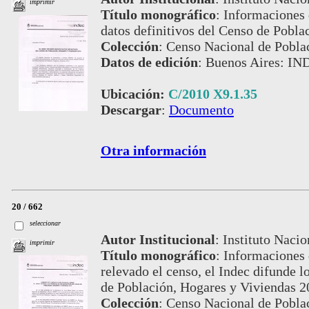
imprimir
Título monográfico
:
Informaciones 
datos definitivos del Censo de Pobl
Colección
:
Censo Nacional de Pobla
Datos de edición
:
Buenos Aires: IND
Ubicación:
C/2010 X9.1.35
Descargar
:
Documento
Otra información
20 / 662
seleccionar
Autor Institucional
:
Instituto Nacio
imprimir
Título monográfico
:
Informaciones 
relevado el censo, el Indec difunde l
de Población, Hogares y Viviendas 2
Colección
:
Censo Nacional de Pobla