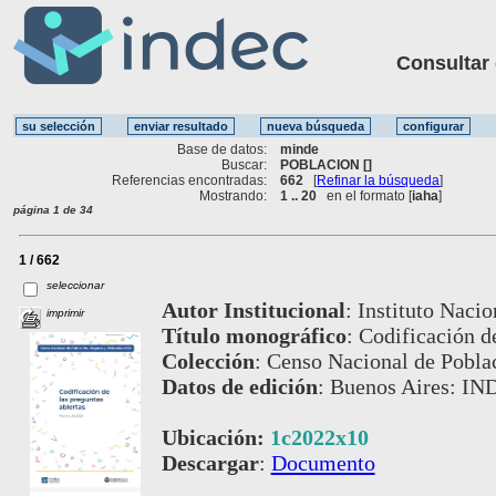
Consultar ot
Base de datos:
minde
Buscar:
POBLACION []
Referencias encontradas:
662
[
Refinar la búsqueda
]
Mostrando:
1 .. 20
en el formato [
iaha
]
página 1 de 34
1 / 662
seleccionar
Autor Institucional
:
Instituto Nacio
imprimir
Título monográfico
:
Codificación d
Colección
:
Censo Nacional de Poblac
Datos de edición
:
Buenos Aires: IND
Ubicación:
1c2022x10
Descargar
:
Documento