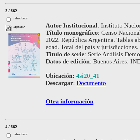
3 / 662
seleccionar
Autor Institucional
:
Instituto Nacio
imprimir
Título monográfico
:
Censo Nacional
2022. República Argentina. Tablas ab
edad. Total del país y jurisdicciones
Título de serie
:
Serie Análisis Demog
Datos de edición
:
Buenos Aires: IND
Ubicación:
4si20_41
Descargar
:
Documento
Otra información
4 / 662
seleccionar