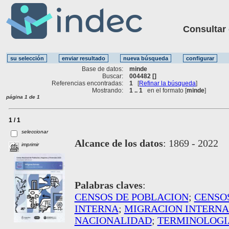
Consultar ot
Base de datos:
minde
Buscar:
004482 []
Referencias encontradas:
1
[
Refinar la búsqueda
]
Mostrando:
1 .. 1
en el formato [
minde
]
página 1 de 1
1 / 1
seleccionar
Alcance de los datos
:
1869 - 2022
imprimir
Palabras claves
:
CENSOS DE POBLACION
;
CENSO
INTERNA
;
MIGRACION INTERN
NACIONALIDAD
;
TERMINOLOGI