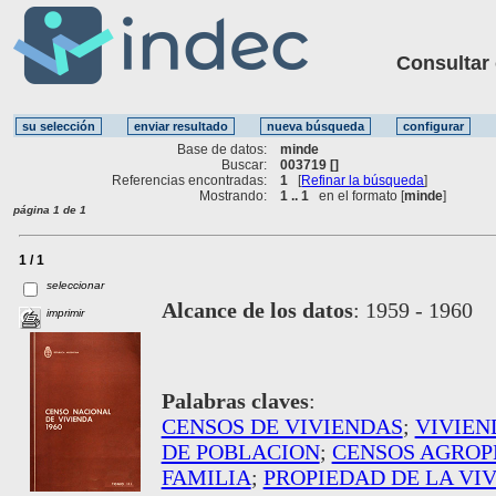
Consultar ot
Base de datos:
minde
Buscar:
003719 []
Referencias encontradas:
1
[
Refinar la búsqueda
]
Mostrando:
1 .. 1
en el formato [
minde
]
página 1 de 1
1 / 1
seleccionar
Alcance de los datos
:
1959 - 1960
imprimir
Palabras claves
:
CENSOS DE VIVIENDAS
;
VIVIEN
DE POBLACION
;
CENSOS AGROP
FAMILIA
;
PROPIEDAD DE LA VI