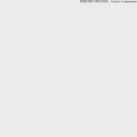
BIREME/OPS/OMS - Centro Latinoamerica