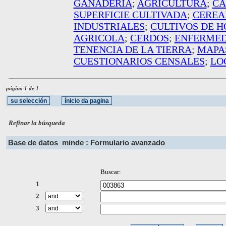
GANADERIA
;
AGRICULTURA
;
CA
SUPERFICIE CULTIVADA
;
CEREA
INDUSTRIALES
;
CULTIVOS DE H
AGRICOLA
;
CERDOS
;
ENFERMED
TENENCIA DE LA TIERRA
;
MAPA
CUESTIONARIOS CENSALES
;
LO
página 1 de 1
Refinar la búsqueda
Base de datos
minde : Formulario avanzado
Buscar:
1
2
3