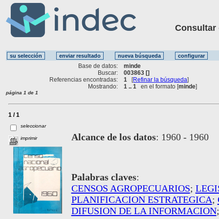
Consultar ot
Base de datos:
minde
Buscar:
003863 []
Referencias encontradas:
1
[
Refinar la búsqueda
]
Mostrando:
1 .. 1
en el formato [
minde
]
página 1 de 1
1 / 1
seleccionar
Alcance de los datos
:
1960 - 1960
imprimir
Palabras claves
:
CENSOS AGROPECUARIOS
;
LEGI
PLANIFICACION ESTRATEGICA
;
DIFUSION DE LA INFORMACION