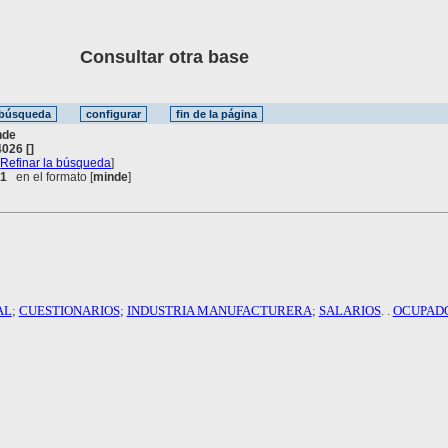
Consultar otra base
nde
026 []
[
Refinar la búsqueda
]
 1
en el formato [
minde
]
AL
;
CUESTIONARIOS
;
INDUSTRIA MANUFACTURERA
;
SALARIOS
. .
OCUPAD