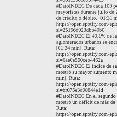
#DatoINDEC De cada 100 pes
mayoristas durante julio de 2
de crédito o débito. [01:31 m
https://open.spotify.com/
si=25156d023dbb40b0
#DatoINDEC El 40,1% de las
aglomerados urbanos se encue
[01:34 min]. Ruta:
https://open.spotify.com
si=6ae0e550ceb4462a
#DatoINDEC El índice de sal
mostró su mayor aumento me
min]. Ruta:
https://open.spotify.com
si=bf075e3d98844e1d
#DatoINDEC En el segundo tr
mostró un déficit de más de 
Ruta:
https://open.spotify.com