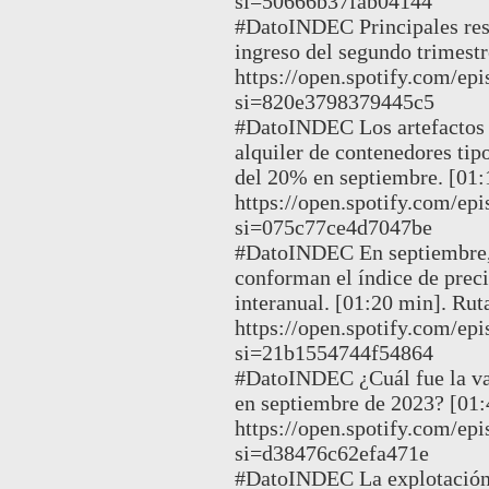
si=50666b37fab04144
#DatoINDEC Principales resu
ingreso del segundo trimestr
https://open.spotify.com
si=820e3798379445c5
#DatoINDEC Los artefactos a
alquiler de contenedores tip
del 20% en septiembre. [01:
https://open.spotify.com/
si=075c77ce4d7047be
#DatoINDEC En septiembre, 
conforman el índice de pre
interanual. [01:20 min]. Rut
https://open.spotify.com/
si=21b1554744f54864
#DatoINDEC ¿Cuál fue la var
en septiembre de 2023? [01:
https://open.spotify.com
si=d38476c62efa471e
#DatoINDEC La explotación 