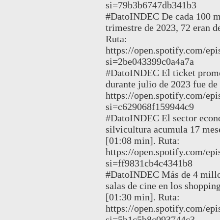
si=79b3b6747db341b3
#DatoINDEC De cada 100 me
trimestre de 2023, 72 eran d
Ruta:
https://open.spotify.com/
si=2be043399c0a4a7a
#DatoINDEC El ticket prome
durante julio de 2023 fue de
https://open.spotify.co
si=c629068f159944c9
#DatoINDEC El sector económ
silvicultura acumula 17 mese
[01:08 min]. Ruta:
https://open.spotify.com
si=ff9831cb4c4341b8
#DatoINDEC Más de 4 millone
salas de cine en los shopping
[01:30 min]. Ruta:
https://open.spotify.com
si=5b1c5b8c093744c3