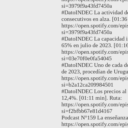
si=3979f9a43fd7450a
#DatoINDEC La actividad de 
consecutivos en alza. [01:36
https://open.spotify.com
si=3979f9a43fd7450a
#DatoINDEC La capacidad ins
65% en julio de 2023. [01:1
https://open.spotify.com
si=03e70f0e0fa54045
#DatoINDEC Uno de cada dos 
de 2023, procedían de Urugu
https://open.spotify.com
si=b2a12ca209984501
#DatoINDEC Los precios al
12,4%. [01:11 min]. Ruta:
https://open.spotify.com/
si=f2bfbb67e81d4167
Podcast N°159 La enseñanza
https://open.spotify.com