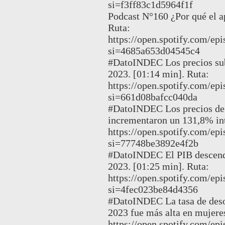
si=f3ff83c1d5964f1f
Podcast N°160 ¿Por qué el a
Ruta:
https://open.spotify.com
si=4685a653d04545c4
#DatoINDEC Los precios sub
2023. [01:14 min]. Ruta:
https://open.spotify.com/
si=661d08bafcc040da
#DatoINDEC Los precios de 
incrementaron un 131,8% int
https://open.spotify.com
si=77748be3892e4f2b
#DatoINDEC El PIB descendi
2023. [01:25 min]. Ruta:
https://open.spotify.com
si=4fec023be84d4356
#DatoINDEC La tasa de deso
2023 fue más alta en mujere
https://open.spotify.com