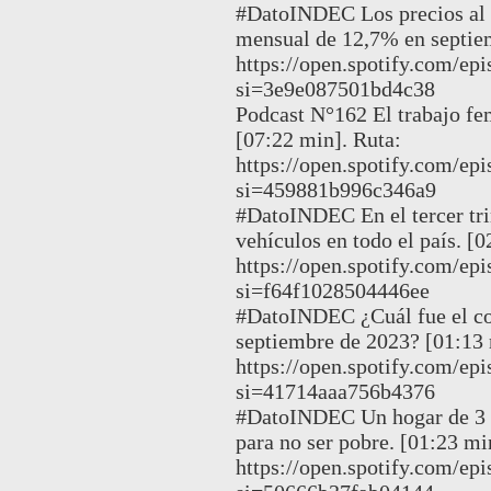
#DatoINDEC Los precios al 
mensual de 12,7% en septiem
https://open.spotify.com
si=3e9e087501bd4c38
Podcast N°162 El trabajo f
[07:22 min]. Ruta:
https://open.spotify.com
si=459881b996c346a9
#DatoINDEC En el tercer tri
vehículos en todo el país. [0
https://open.spotify.com
si=f64f1028504446ee
#DatoINDEC ¿Cuál fue el cos
septiembre de 2023? [01:13 
https://open.spotify.com/e
si=41714aaa756b4376
#DatoINDEC Un hogar de 3 in
para no ser pobre. [01:23 mi
https://open.spotify.com/