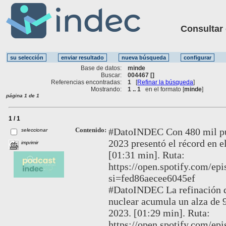
Consultar ot
Base de datos:
minde
Buscar:
004467 []
Referencias encontradas:
1
[
Refinar la búsqueda
]
Mostrando:
1 .. 1
en el formato [
minde
]
página 1 de 1
1 / 1
Contenido:
#DatoINDEC Con 480 mil pues
seleccionar
2023 presentó el récord en el
imprimir
[01:31 min]. Ruta:
https://open.spotify.com/e
si=fed86aecee6045ef
#DatoINDEC La refinación d
nuclear acumula un alza de 
2023. [01:29 min]. Ruta:
https://open.spotify.com