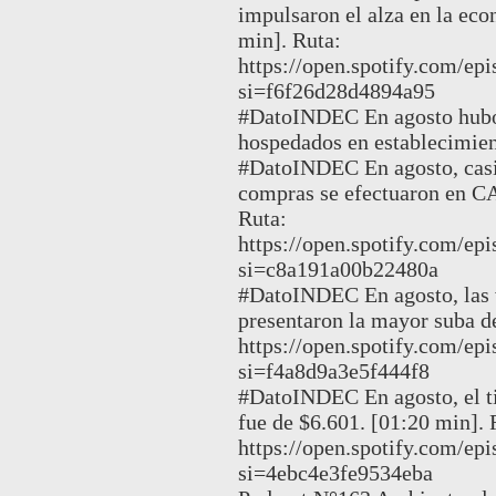
impulsaron el alza en la ec
min]. Ruta:
https://open.spotify.com/
si=f6f26d28d4894a95
#DatoINDEC En agosto hubo 
hospedados en establecimient
#DatoINDEC En agosto, casi 
compras se efectuaron en C
Ruta:
https://open.spotify.com/
si=c8a191a00b22480a
#DatoINDEC En agosto, las v
presentaron la mayor suba de
https://open.spotify.com/
si=f4a8d9a3e5f444f8
#DatoINDEC En agosto, el t
fue de $6.601. [01:20 min]. 
https://open.spotify.com
si=4ebc4e3fe9534eba