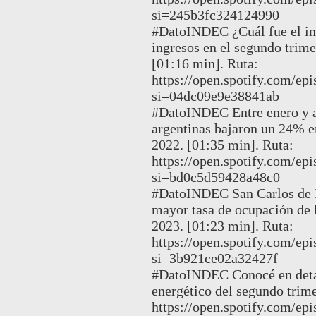
si=245b3fc324124990
#DatoINDEC ¿Cuál fue el in
ingresos en el segundo trime
[01:16 min]. Ruta:
https://open.spotify.com
si=04dc09e9e38841ab
#DatoINDEC Entre enero y ag
argentinas bajaron un 24% 
2022. [01:35 min]. Ruta:
https://open.spotify.com
si=bd0c5d59428a48c0
#DatoINDEC San Carlos de Ba
mayor tasa de ocupación de h
2023. [01:23 min]. Ruta:
https://open.spotify.com
si=3b921ce02a32427f
#DatoINDEC Conocé en detall
energético del segundo trime
https://open.spotify.com/