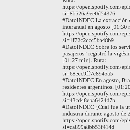
https://open.spotify.com
si=8b526a9ee0d54376
#DatoINDEC La extracción d
interanual en agosto [01:30 
https://open.spotify.com
si=1f72c2ccc5ba48b9
#DatoINDEC Sobre los servic
pasajeros" registró la vigés
[01:27 min]. Ruta:
https://open.spotify.com
si=68ecc9ff7c8945a5
#DatoINDEC En agosto, Brasi
residentes argentinos. [01:2
https://open.spotify.co
si=43cd48eba6424d7b
#DatoINDEC ¿Cuál fue la util
industria durante agosto de 
https://open.spotify.com
si=ca899a8bb53f414d