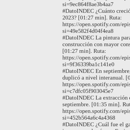
si=9ec864f8ae3b4aa7
#DatoINDEC ¿Cuánto creció 
2023? [01:27 min]. Ruta:
https://open.spotify.com
si=49e582f4d04f4ea8
#DatoINDEC La pintura para 
construcción con mayor con
[01:27 min]. Ruta:
https://open.spotify.com
si=9f36339ba1c141e0
#DatoINDEC En septiembre, 
duplicó a nivel interanual. [
https://open.spotify.com
si=c7dfc05f903045e7
#DatoINDEC La extracción d
septiembre. [01:35 min]. Ru
https://open.spotify.com
si=452b564a6c4a4368
#DatoINDEC ¿Cuál fue el gas