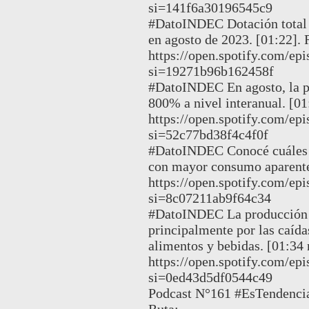
si=141f6a30196545c9
#DatoINDEC Dotación total d
en agosto de 2023. [01:22]. 
https://open.spotify.co
si=19271b96b162458f
#DatoINDEC En agosto, la p
800% a nivel interanual. [01
https://open.spotify.com
si=52c77bd38f4c4f0f
#DatoINDEC Conocé cuáles f
con mayor consumo aparente
https://open.spotify.com/
si=8c07211ab9f64c34
#DatoINDEC La producción i
principalmente por las caídas
alimentos y bebidas. [01:34 
https://open.spotify.com/
si=0ed43d5df0544c49
Podcast N°161 #EsTendencia 
Ruta: