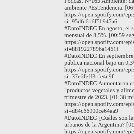
Podcast N°163 Ambiente: dato
ambiente #EsTendencia. [06:
https://open.spotify.com/
si=95dfc616f5b947a6
#DatoINDEC En agosto, el se
mensual de 8,5%. [00:59 seg
https://open.spotify.com/
si=8819227896a1461f
#DatoINDEC En septiembre, 
pública nacional bajo un 0,3
https://open.spotify.com/
si=37e6feff3cfe4c9f
#DatoINDEC Aumentaron casi
"productos vegetales y alime
trimestre de 2023. [01:38 mi
https://open.spotify.com
si=d84c66900ce64aa9
#DatoINDEC ¿Cuáles son las 
urbanos de la Argentina? [01
https://open.spotify.com/e