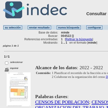
Consultar ot
Base de datos:
minde
Buscar:
004522 []
Referencias encontradas:
1
[
Refinar la búsqueda
]
Mostrando:
1 .. 1
en el formato [
minde
]
página 1 de 1
1 / 1
seleccionar
Alcance de los datos
:
2022 - 2022
imprimir
Contenido:
1 Planificar el recorrido de la fracción a tu
2 Colaborar en la organización del censo
D
Palabras claves
:
CENSOS DE POBLACION
;
CENSO
ORGANIZACION DEL TRABAJO
.