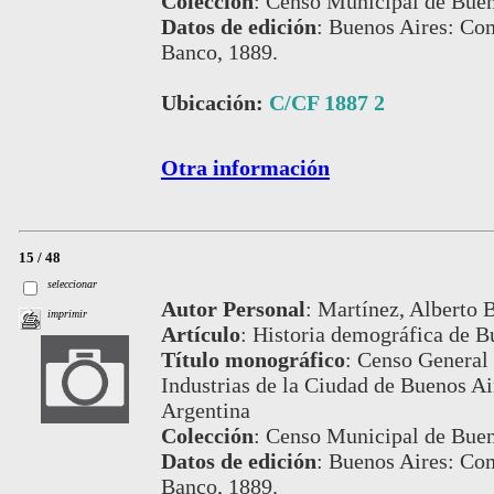
Colección
:
Censo Municipal de Buen
Datos de edición
:
Buenos Aires: Com
Banco, 1889.
Ubicación:
C/CF 1887 2
Otra información
15 / 48
seleccionar
Autor Personal
:
Martínez, Alberto B
imprimir
Artículo
:
Historia demográfica de B
Título monográfico
:
Censo General 
Industrias de la Ciudad de Buenos Air
Argentina
Colección
:
Censo Municipal de Buen
Datos de edición
:
Buenos Aires: Com
Banco, 1889.