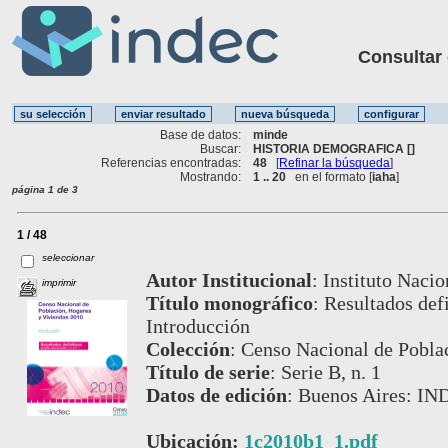
Consultar ot
Base de datos:
minde
Buscar:
HISTORIA DEMOGRAFICA []
Referencias encontradas:
48
[
Refinar la búsqueda
]
Mostrando:
1 .. 20
en el formato [
iaha
]
página 1 de 3
1 / 48
seleccionar
Autor Institucional
:
Instituto Nacio
imprimir
Título monográfico
:
Resultados defi
Introducción
Colección
:
Censo Nacional de Poblac
Título de serie
:
Serie B, n. 1
Datos de edición
:
Buenos Aires: IN
Ubicación:
1c2010b1_1.pdf