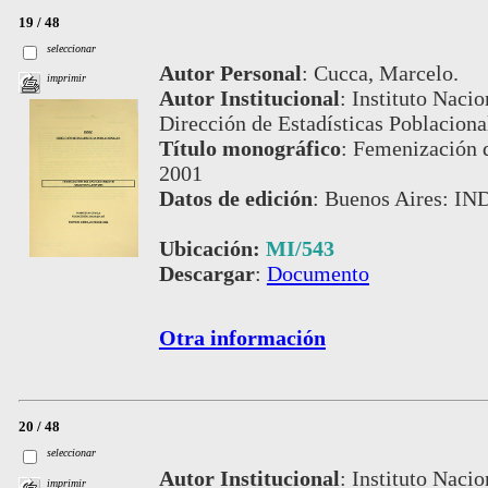
19 / 48
seleccionar
Autor Personal
:
Cucca, Marcelo.
imprimir
Autor Institucional
:
Instituto Nacio
Dirección de Estadísticas Poblaciona
Título monográfico
:
Femenización d
2001
Datos de edición
:
Buenos Aires: IND
Ubicación:
MI/543
Descargar
:
Documento
Otra información
20 / 48
seleccionar
Autor Institucional
:
Instituto Nacio
imprimir