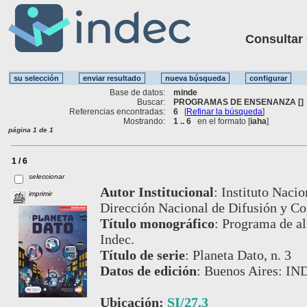
Consultar ot
Base de datos:
minde
Buscar:
PROGRAMAS DE ENSENANZA []
Referencias encontradas:
6
[
Refinar la búsqueda
]
Mostrando:
1 .. 6
en el formato [
iaha
]
página 1 de 1
1 / 6
seleccionar
Autor Institucional
:
Instituto Nacio
imprimir
Dirección Nacional de Difusión y C
Título monográfico
:
Programa de alf
Indec.
Título de serie
:
Planeta Dato, n. 3
Datos de edición
:
Buenos Aires: IND
Ubicación:
SI/27.3