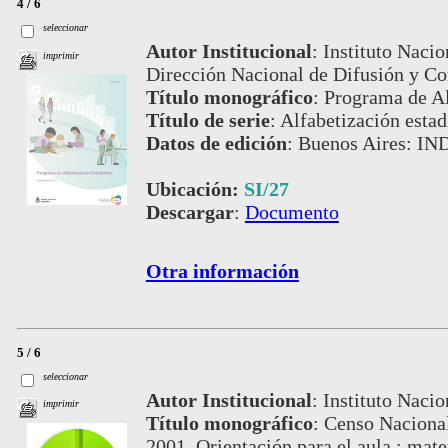
4 / 6
seleccionar
Autor Institucional
:
Instituto Nacio
imprimir
Dirección Nacional de Difusión y C
Título monográfico
:
Programa de Al
Título de serie
:
Alfabetización estadí
Datos de edición
:
Buenos Aires: IN
Ubicación:
SI/27
Descargar
:
Documento
Otra información
5 / 6
seleccionar
Autor Institucional
:
Instituto Nacio
imprimir
Título monográfico
:
Censo Nacional
2001. Orientación para el aula : mater