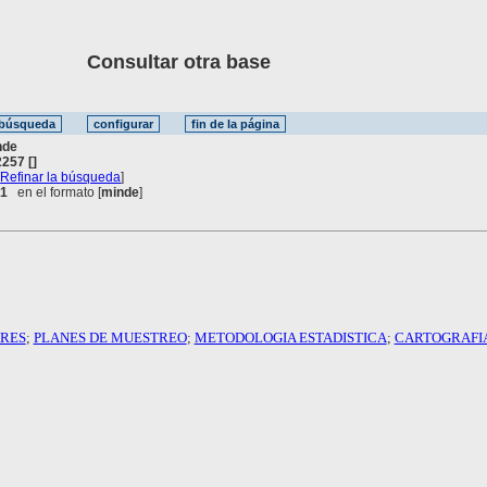
Consultar otra base
nde
257 []
[
Refinar la búsqueda
]
 1
en el formato [
minde
]
ARES
;
PLANES DE MUESTREO
;
METODOLOGIA ESTADISTICA
;
CARTOGRAFI