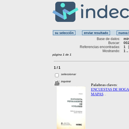
Base de datos:
mi
Buscar:
002
Referencias encontradas:
1
Mostrando:
1 ..
página 1 de 1
1 / 1
seleccionar
imprimir
Palabras claves
:
ENCUESTAS DE HOG
MAPAS
. .