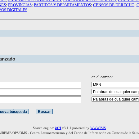
NES
;
PROVINCIAS
;
PARTIDOS Y DEPARTAMENTOS
;
CENSOS DE DERECHO
;
C
OS DIGITALES
vanzado
en el campo:
Search engine:
iAH
v3.1.1 powered by
WWWISIS
BIREME/OPS/OMS - Centro Latinoamericano y del Caribe de Información en Ciencias de la Salu