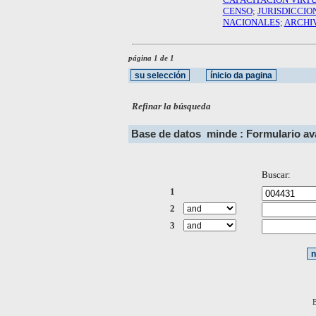
CENSO
;
JURISDICCIO
NACIONALES
;
ARCHIV
página 1 de 1
Refinar la búsqueda
Base de datos
minde : Formulario a
Buscar:
1
2
3