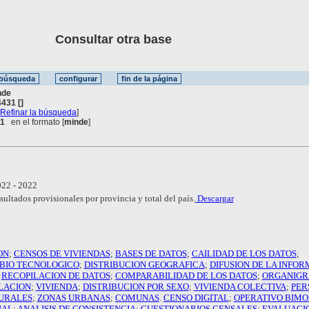
Consultar otra base
nde
431 []
[
Refinar la búsqueda
]
 1
en el formato [
minde
]
22 - 2022
ultados provisionales por provincia y total del país.
Descargar
ON
;
CENSOS DE VIVIENDAS
;
BASES DE DATOS
;
CAILIDAD DE LOS DATOS
;
BIO TECNOLOGICO
;
DISTRIBUCION GEOGRAFICA
;
DIFUSION DE LA INFO
;
RECOPILACION DE DATOS
;
COMPARABILIDAD DE LOS DATOS
;
ORGANIG
LACION
;
VIVIENDA
;
DISTRIBUCION POR SEXO
;
VIVIENDA COLECTIVA
;
PER
URALES
;
ZONAS URBANAS
;
COMUNAS
.
CENSO DIGITAL
;
OPERATIVO BIM
UAL
;
ANALISIS DE CONSISTENCIA
;
CUESTIONARIOS CENSALES
;
EVALUACI