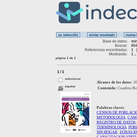
Base de datos:
mi
Buscar:
004
Referencias encontradas:
1
Mostrando:
1 ..
página 1 de 1
1 / 1
seleccionar
Alcance de los datos
:
20
imprimir
Contenido:
Cuadros Res
Palabras claves
:
CENSOS DE POBLACI
METODOLOGIA
;
CAM
REGISTRO DE DATOS
TERMINOLOGIA
.
POB
SIN HOGAR
;
ZONAS R
CAPACITACION VIRT