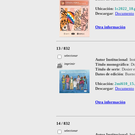
Ubicación:
1c2022_10.
Descargar
:
Documento
Otra información
13 / 832
seleccionar
Autor Institucional
:
Ins
Título monográfico
:
Do
imprimir
Título de serie
:
Dosier e
Datos de edición
:
Bueno
Ubicación:
2mi610_15.
Descargar
:
Documento
Otra información
14 / 832
seleccionar
Autor Institucional
:
Ins