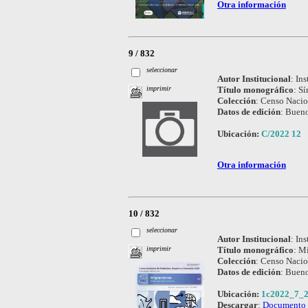
Otra información
9 / 832
seleccionar
Autor Institucional
:
Ins
Título monográfico
:
Sí
imprimir
Colección
:
Censo Nacio
Datos de edición
:
Bueno
Ubicación:
C/2022 12
Otra información
10 / 832
seleccionar
Autor Institucional
:
Ins
Título monográfico
:
Mi
imprimir
Colección
:
Censo Nacio
Datos de edición
:
Bueno
Ubicación:
1c2022_7_2
Descargar
:
Documento