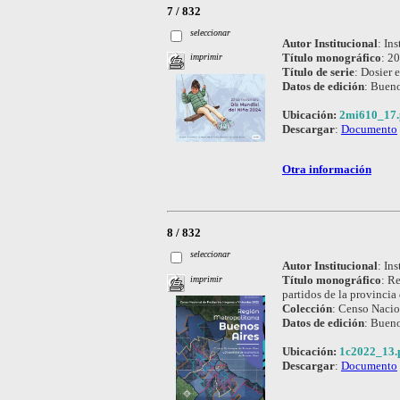
7 / 832
seleccionar
Autor Institucional
:
Ins
Título monográfico
:
20
imprimir
Título de serie
:
Dosier e
Datos de edición
:
Bueno
Ubicación:
2mi610_17.
Descargar
:
Documento
Otra información
8 / 832
seleccionar
Autor Institucional
:
Ins
Título monográfico
:
Re
imprimir
partidos de la provincia
Colección
:
Censo Nacio
Datos de edición
:
Bueno
Ubicación:
1c2022_13.
Descargar
:
Documento