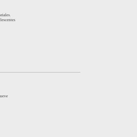
riales.
olescentes
nueve