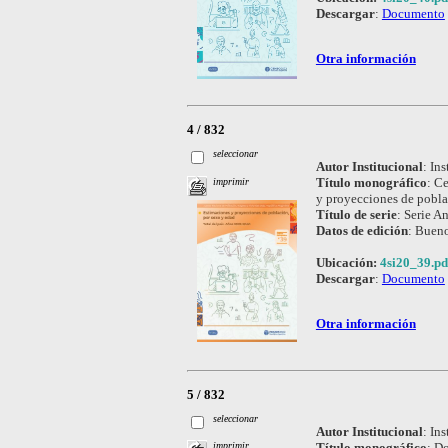
Descargar
:
Documento
Otra información
4 / 832
seleccionar
Autor Institucional
:
Ins
Título monográfico
:
Ce
imprimir
y proyecciones de pobla
Título de serie
:
Serie An
Datos de edición
:
Bueno
Ubicación:
4si20_39.pd
Descargar
:
Documento
Otra información
5 / 832
seleccionar
Autor Institucional
:
Ins
Título monográfico
:
Do
imprimir