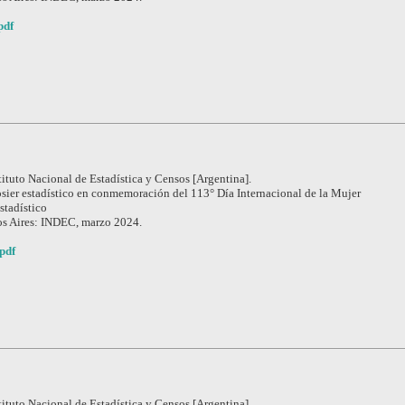
pdf
tituto Nacional de Estadística y Censos [Argentina].
sier estadístico en conmemoración del 113° Día Internacional de la Mujer
stadístico
s Aires: INDEC, marzo 2024.
pdf
tituto Nacional de Estadística y Censos [Argentina].