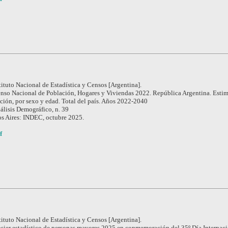
tituto Nacional de Estadística y Censos [Argentina].
nso Nacional de Población, Hogares y Viviendas 2022. República Argentina. Esti
ción, por sexo y edad. Total del país. Años 2022-2040
álisis Demográfico, n. 39
s Aires: INDEC, octubre 2025.
f
tituto Nacional de Estadística y Censos [Argentina].
sier estadístico de personas mayores 2025 en conmemoración del 35º Día Internaci