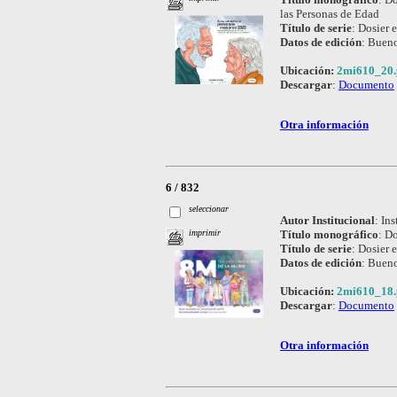
las Personas de Edad
Título de serie
:
Dosier e
Datos de edición
:
Bueno
Ubicación:
2mi610_20.
Descargar
:
Documento
Otra información
6 / 832
seleccionar
Autor Institucional
:
Ins
Título monográfico
:
Do
imprimir
Título de serie
:
Dosier e
Datos de edición
:
Bueno
Ubicación:
2mi610_18.
Descargar
:
Documento
Otra información