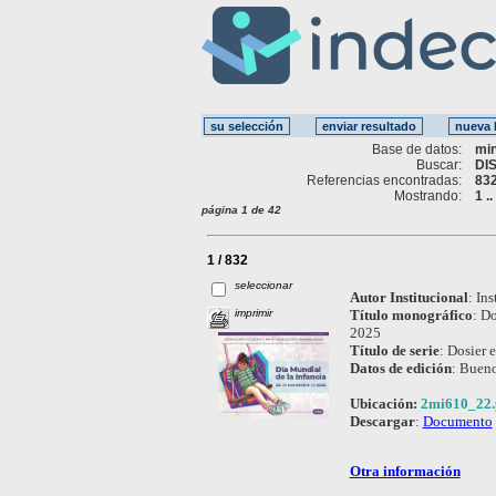
Base de datos:
mi
Buscar:
DI
Referencias encontradas:
83
Mostrando:
1 .
página 1 de 42
1 / 832
seleccionar
Autor Institucional
:
Ins
imprimir
Título monográfico
:
Do
2025
Título de serie
:
Dosier e
Datos de edición
:
Bueno
Ubicación:
2mi610_22.
Descargar
:
Documento
Otra información