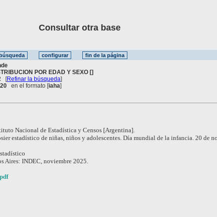
Consultar otra base
nde
STRIBUCION POR EDAD Y SEXO []
2
[
Refinar la búsqueda
]
. 20
en el formato [
iaha
]
tituto Nacional de Estadística y Censos [Argentina].
sier estadístico de niñas, niños y adolescentes. Día mundial de la infancia. 20 de 
stadístico
s Aires: INDEC, noviembre 2025.
pdf