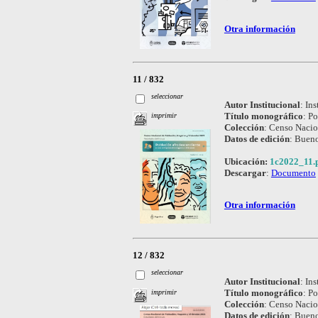
Otra información
11 / 832
seleccionar
Autor Institucional
:
Ins
Título monográfico
:
Po
imprimir
Colección
:
Censo Nacio
Datos de edición
:
Bueno
Ubicación:
1c2022_11.
Descargar
:
Documento
Otra información
12 / 832
seleccionar
Autor Institucional
:
Ins
Título monográfico
:
Po
imprimir
Colección
:
Censo Nacio
Datos de edición
:
Bueno