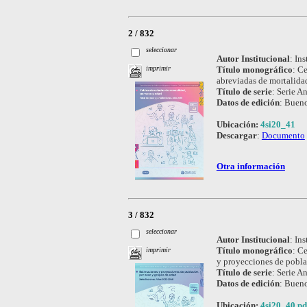
2 / 832
seleccionar
Autor Institucional
:
Ins
Título monográfico
:
Ce
imprimir
abreviadas de mortalidad
Título de serie
:
Serie An
Datos de edición
:
Bueno
Ubicación:
4si20_41
Descargar
:
Documento
Otra información
3 / 832
seleccionar
Autor Institucional
:
Ins
Título monográfico
:
Ce
imprimir
y proyecciones de pobla
Título de serie
:
Serie An
Datos de edición
:
Bueno
Ubicación:
4si20_40.pd