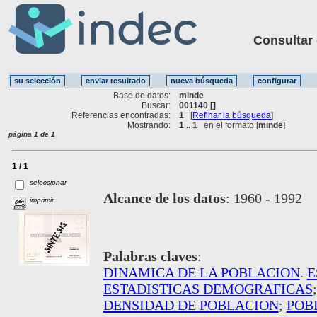
Consultar ot
Base de datos:
minde
Buscar:
001140 []
Referencias encontradas:
1
[
Refinar la búsqueda
]
Mostrando:
1 .. 1
en el formato [
minde
]
página 1 de 1
1 / 1
seleccionar
Alcance de los datos
:
1960 - 1992
imprimir
Palabras claves
:
DINAMICA DE LA POBLACION
.
E
ESTADISTICAS DEMOGRAFICAS
DENSIDAD DE POBLACION
;
POB