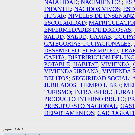
NATALIDAD
;
NACIMIENTOS
;
ES
INFANTIL
;
NACIDOS VIVOS
;
EST
HOGAR
;
NIVELES DE ENSEÑAN
ESCOLARIDAD
;
MATRICULACIO
ENFERMEDADES INFECCIOSAS
;
SALUD
;
SALUD
;
CAMAS
;
OCUPA
CATEGORIAS OCUPACIONALES
;
DESEMPLEO
;
SUBEMPLEO
;
TRA
CAPITA
;
DISTRIBUCION DEL IN
POTABLE
;
HABITAT
;
VIVIENDA
;
VIVIENDA URBANA
;
VIVIENDA 
DELITOS
;
SEGURIDAD SOCIAL
;
JUBILADOS
;
TIEMPO LIBRE
;
MED
TURISMO
;
INFRAESTRUCTURA 
PRODUCTO INTERNO BRUTO
;
P
PRESUPUESTO NACIONAL
;
GAST
DEPARTAMENTOS
;
CARTOGRAF
página 1 de 1